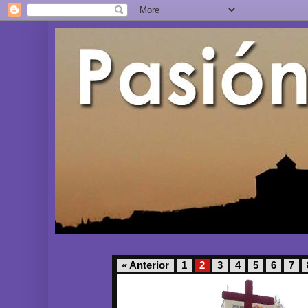
« Anterior
1
2
3
4
5
6
7