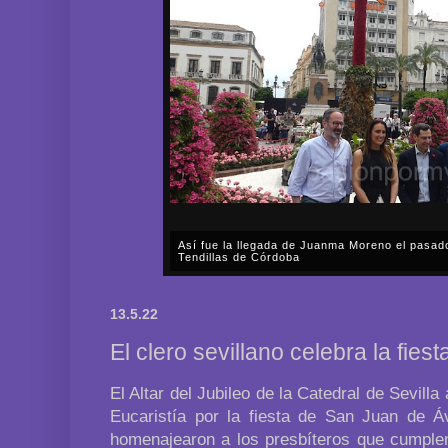
Así fue la llegada de Juanma Moreno el pasad
Tendillas de Córdoba
En el mediodía del pasado sábado, 2 de mayo, Día
en plena celebración en la capital cordobesa de l
13.5.22
acompañar, por segunda ocasión, al presidente de l
El clero sevillano celebra la fies
El Altar del Jubileo de la Catedral de Sevill
Eucaristía por la fiesta de San Juan de Áv
homenajearon a los presbíteros que cumple