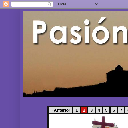
« Anterior
1
2
3
4
5
6
7