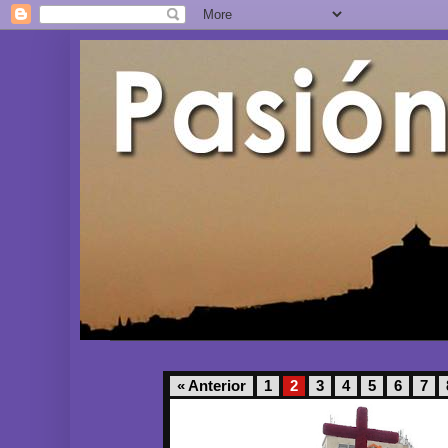
« Anterior
1
2
3
4
5
6
7