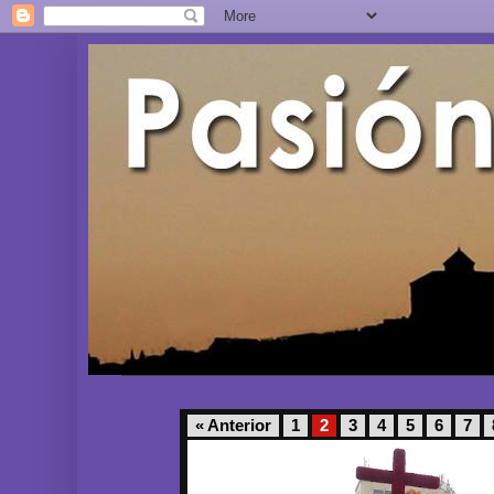
« Anterior
1
2
3
4
5
6
7