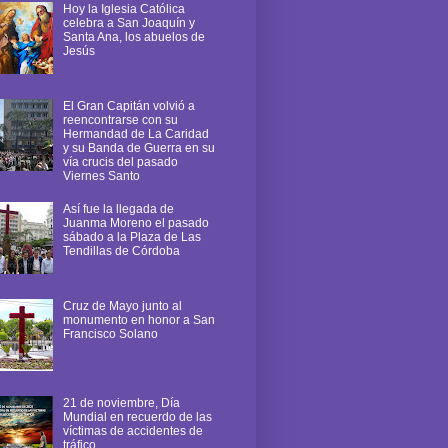
Hoy la Iglesia Católica
celebra a San Joaquín y
Santa Ana, los abuelos de
Jesús
El Gran Capitán volvió a
reencontrarse con su
Hermandad de La Caridad
y su Banda de Guerra en su
vía crucis del pasado
Viernes Santo
Así fue la llegada de
Juanma Moreno el pasado
sábado a la Plaza de Las
Tendillas de Córdoba
Cruz de Mayo junto al
monumento en honor a San
Francisco Solano
21 de noviembre, Día
Mundial en recuerdo de las
víctimas de accidentes de
tráfico