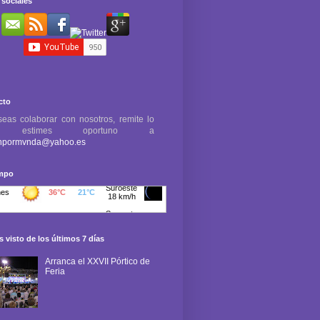
sociales
cto
seas colaborar con nosotros, remite lo
e estimes oportuno a
npormvnda@yahoo.es
empo
 visto de los últimos 7 días
Arranca el XXVII Pórtico de
Feria