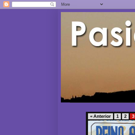
« Anterior
1
2
3