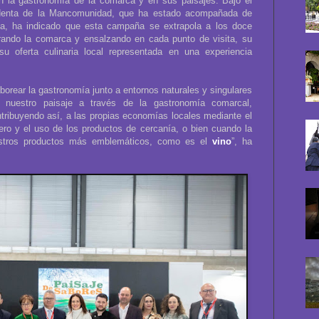
n la gastronomía de la comarca y en sus paisajes. Bajo el
sidenta de la Mancomunidad, que ha estado acompañada de
ca, ha indicado que esta campaña se extrapola a los doce
brando la comarca y ensalzando en cada punto de visita, su
u oferta culinaria local representada en una experiencia
saborear la gastronomía junto a entornos naturales y singulares
e nuestro paisaje a través de la gastronomía comarcal,
tribuyendo así, a las propias economías locales mediante el
ero y el uso de los productos de cercanía, o bien cuando la
estros productos más emblemáticos, como es el
vino
”, ha