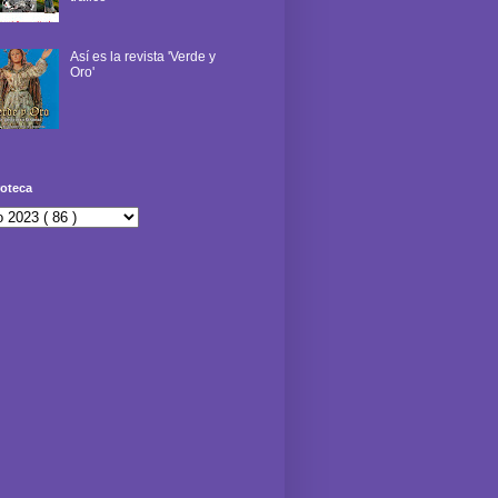
Así es la revista 'Verde y
Oro'
oteca