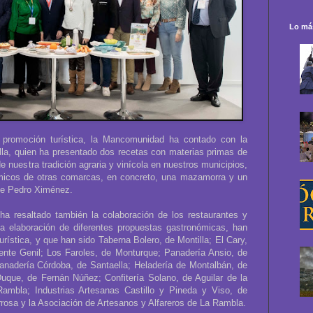
Lo más
 promoción turística, la Mancomunidad ha contado con la
lla, quien ha presentado dos recetas con materias primas de
de nuestra tradición agraria y vinícola en nuestros municipios,
micos de otras comarcas, en concreto, una mazamorra y un
de Pedro Ximénez.
a resaltado también la colaboración de los restaurantes y
 elaboración de diferentes propuestas gastronómicas, han
ística, y que han sido Taberna Bolero, de Montilla; El Cary,
te Genil; Los Faroles, de Monturque; Panadería Ansio, de
anadería Córdoba, de Santaella; Heladería de Montalbán, de
que, de Fernán Núñez; Confitería Solano, de Aguilar de la
Rambla; Industrias Artesanas Castillo y Pineda y Viso, de
rrosa y la Asociación de Artesanos y Alfareros de La Rambla.