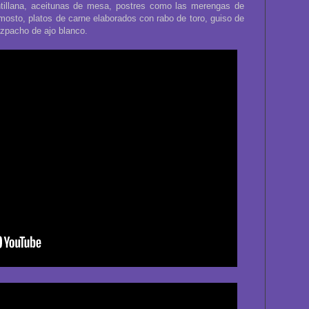
tillana, aceitunas de mesa, postres como las merengas de
mosto, platos de carne elaborados con rabo de toro, guiso de
zpacho de ajo blanco.