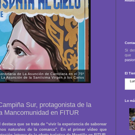
Redes 
Conta
Si de
qu
pasio
El Ti
d del misterio del Divino Salvador de la Hermandad
ento en el Magno Vía Crucis de Córdoba
es, día 3 de octubre, asistimos a la mudá del paso de
 y Sacramental Hermandad Salesiana y Cofradía de
Jesús, Divino Salvador, en su Prend...
Lo más
Campiña Sur, protagonista de la
 la Mancomunidad en FITUR
estaca que se trata de “vivir la experiencia de saborear
rnos naturales de la comarca”. En el primer vídeo que
ación íntegra de la oferta turística de Montilla en FITUR.