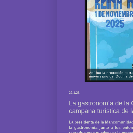
Elegancia y majestuosida
Salesiana de El Prendimi
En la noche del pasado viern
misterio de la Muy Mariana
22.1.23
Nazarenos de Nuestro Padre 
La gastronomía de la 
campaña turística de
La presidenta de la Mancomunidad d
la gastronomía junto a los ento
reproducimos puedes ver la present