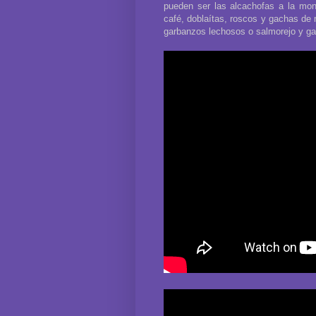
pueden ser las alcachofas a la mon
café, doblaítas, roscos y gachas de 
garbanzos lechosos o salmorejo y ga