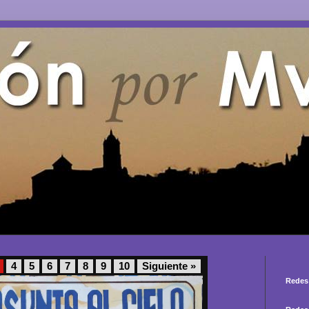
4
5
6
7
8
9
10
Siguiente »
Redes 