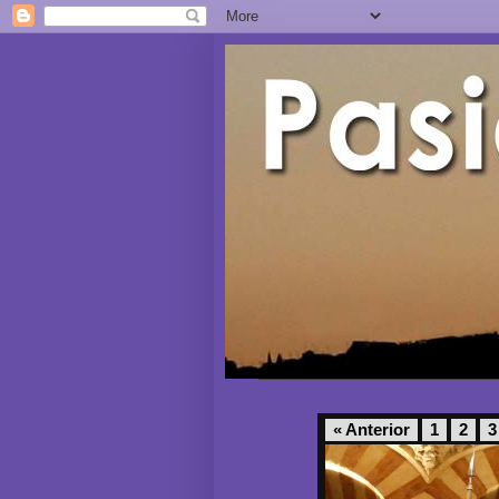
« Anterior
1
2
3