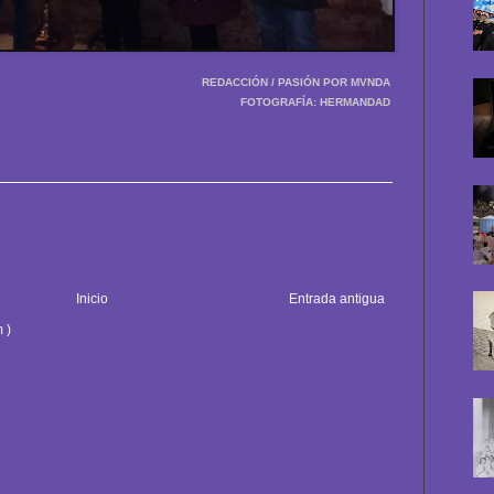
REDACCIÓN / PASIÓN POR MVNDA
FOTOGRAFÍA: HERMANDAD
Inicio
Entrada antigua
 )