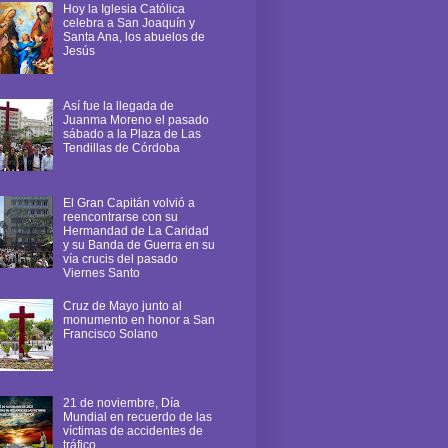
Hoy la Iglesia Católica
celebra a San Joaquín y
Santa Ana, los abuelos de
Jesús
Así fue la llegada de
Juanma Moreno el pasado
sábado a la Plaza de Las
Tendillas de Córdoba
El Gran Capitán volvió a
reencontrarse con su
Hermandad de La Caridad
y su Banda de Guerra en su
vía crucis del pasado
Viernes Santo
Cruz de Mayo junto al
monumento en honor a San
Francisco Solano
21 de noviembre, Día
Mundial en recuerdo de las
víctimas de accidentes de
tráfico