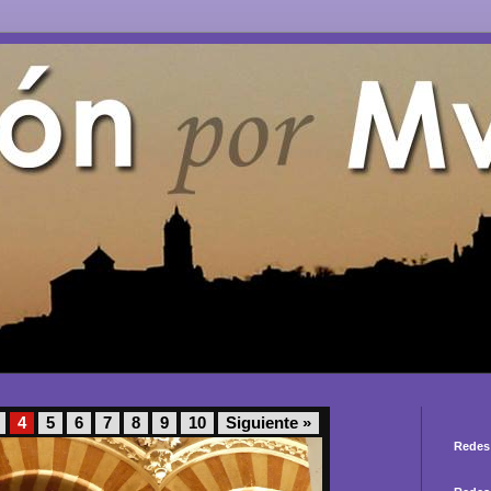
4
5
6
7
8
9
10
Siguiente »
Redes 