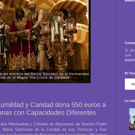
Redes 
Conta
Si de
qu
pasio
El Ti
ora de la Fuensanta celebró la procesión de
as Mercedes
 viernes, día 31 de octubre, la Parroquia-Santuario
nta de Córdoba celebró la procesión de rogativas del
 almas de los fieles difuntos....
Lo más
umildad y Caridad dona 550 euros a
sonas con Capacidades Diferentes
scana Hermandad y Cofradía de Nazarenos de Nuestro Padre
, María Santísima de la Caridad en sus Tristezas y San
ros a la Asociación de Personas con Capacidades Diferentes