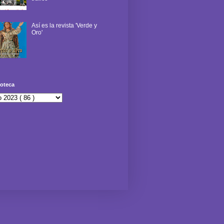
Así es la revista 'Verde y
Oro'
oteca