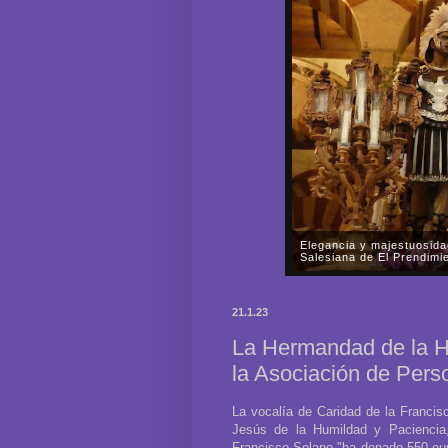
La Parroquia Nuestra Señ
rogativas del Señor de l
En la tarde-noche del pasado
Nuestra Señora de la Fuensa
21.1.23
Señor de las Mercedes por las
La Hermandad de la H
la Asociación de Per
La vocalía de Caridad de la Franci
Jesús de la Humildad y Paciencia
Francisco Solano "ha donado 550 eu