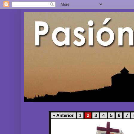
« Anterior
1
2
3
4
5
6
7