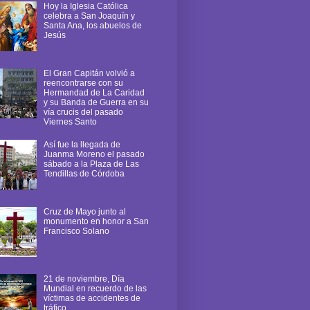
Hoy la Iglesia Católica
celebra a San Joaquín y
Santa Ana, los abuelos de
Jesús
El Gran Capitán volvió a
reencontrarse con su
Hermandad de La Caridad
y su Banda de Guerra en su
vía crucis del pasado
Viernes Santo
Así fue la llegada de
Juanma Moreno el pasado
sábado a la Plaza de Las
Tendillas de Córdoba
Cruz de Mayo junto al
monumento en honor a San
Francisco Solano
21 de noviembre, Día
Mundial en recuerdo de las
víctimas de accidentes de
tráfico