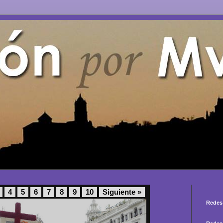
4
5
6
7
8
9
10
Siguiente »
Redes 