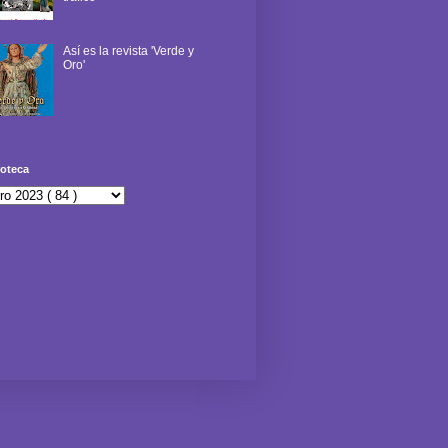
Así es la revista 'Verde y
Oro'
oteca