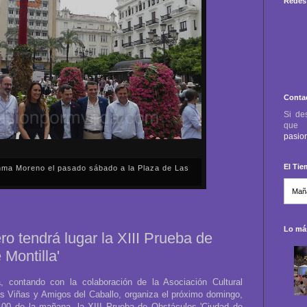
Redes 
Conta
Si de
qu
pasio
El Ti
anma Moreno el pasado sábado a la Plaza de Las
sábado, 2 de mayo, Día de la Comunidad de Madrid, y
capital cordobesa de las Cruces de Mayo, volvimos a
ón, al presidente de la Junta...
Lo más
ro tendrá lugar la XIII Prueba de
Montilla'
 contando con la colaboración de la Asociación Cultural
s Viñas y Amigos del Caballo, organiza el próximo domingo,
11.00 de la mañana, la XIII Prueba de Obstáculos 'Ciudad de