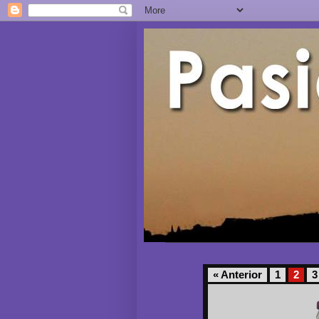
« Anterior
1
2
3