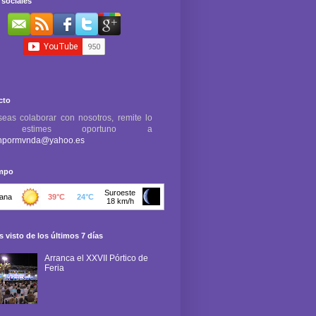
sociales
cto
seas colaborar con nosotros, remite lo
e estimes oportuno a
npormvnda@yahoo.es
empo
 visto de los últimos 7 días
Arranca el XXVII Pórtico de
Feria