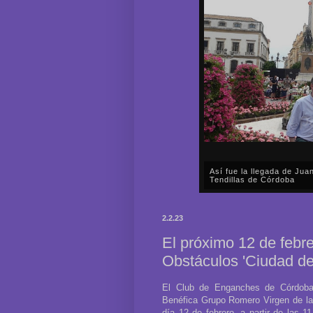
Así fue la llegada de Ju
Tendillas de Córdoba
En el mediodía del pasado 
en plena celebración en la 
2.2.23
acompañar, por segunda ocasi
El próximo 12 de febre
Obstáculos 'Ciudad de 
El Club de Enganches de Córdoba,
Benéfica Grupo Romero Virgen de la
día 12 de febrero, a partir de las 