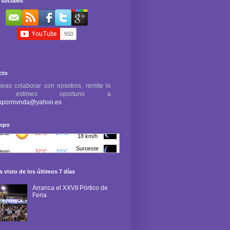
sociales
cto
seas colaborar con nosotros, remite lo
e estimes oportuno a
npormvnda@yahoo.es
empo
 visto de los últimos 7 días
Arranca el XXVII Pórtico de
Feria