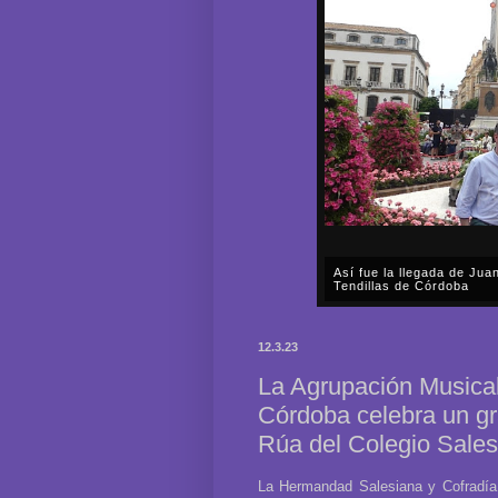
Así fue la llegada de Ju
Tendillas de Córdoba
En el mediodía del pasado 
en plena celebración en la 
12.3.23
acompañar, por segunda ocasi
La Agrupación Musical
Córdoba celebra un gr
Rúa del Colegio Sales
La Hermandad Salesiana y Cofradía 