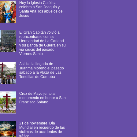
Hoy la Iglesia Católica
celebra a San Joaquín y
Santa Ana, los abuelos de
Jesús
El Gran Capitán volvió a
reencontrarse con su
Hermandad de La Caridad
y su Banda de Guerra en su
vía crucis del pasado
Viernes Santo
Así fue la llegada de
Juanma Moreno el pasado
sábado a la Plaza de Las
Tendillas de Córdoba
Cruz de Mayo junto al
monumento en honor a San
Francisco Solano
21 de noviembre, Día
Mundial en recuerdo de las
víctimas de accidentes de
tráfico