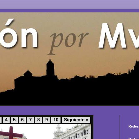
4
5
6
7
8
9
10
Siguiente »
Redes 