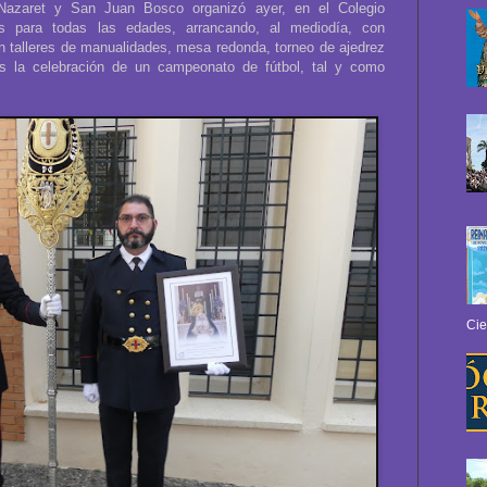
Nazaret y San Juan Bosco organizó ayer, en el Colegio
s para todas las edades, arrancando, al mediodía, con
n talleres de manualidades, mesa redonda, torneo de ajedrez
s la celebración de un campeonato de fútbol, tal y como
Cie