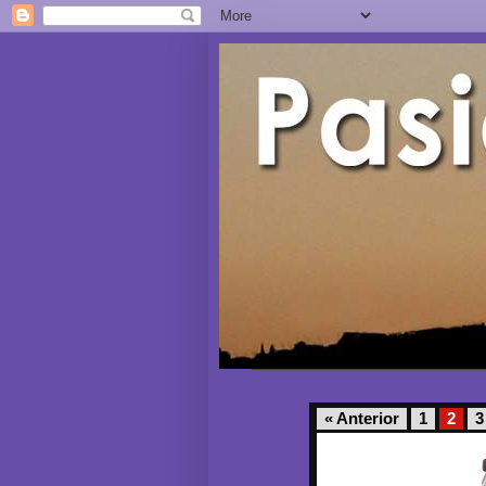
« Anterior
1
2
3