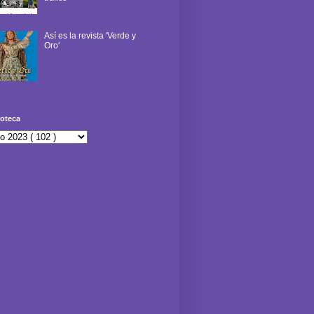
Así es la revista 'Verde y
Oro'
oteca