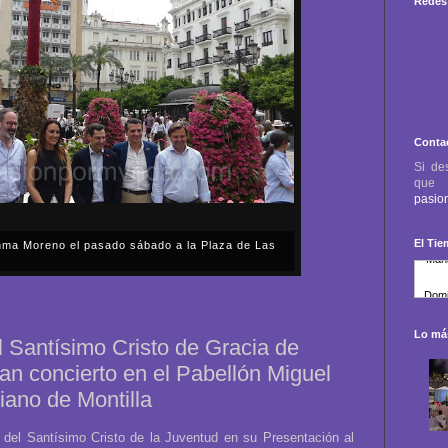
Redes 
Conta
Si de
qu
pasio
El Ti
anma Moreno el pasado sábado a la Plaza de Las
sábado, 2 de mayo, Día de la Comunidad de Madrid, y
capital cordobesa de las Cruces de Mayo, volvimos a
ón, al presidente de la Junta...
Lo más
 Santísimo Cristo de Gracia de
an concierto en el Pabellón Miguel
iano de Montilla
del Santísimo Cristo de la Juventud en su Presentación al