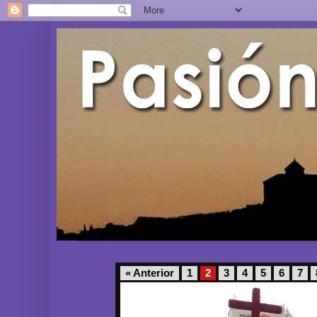
« Anterior
1
2
3
4
5
6
7