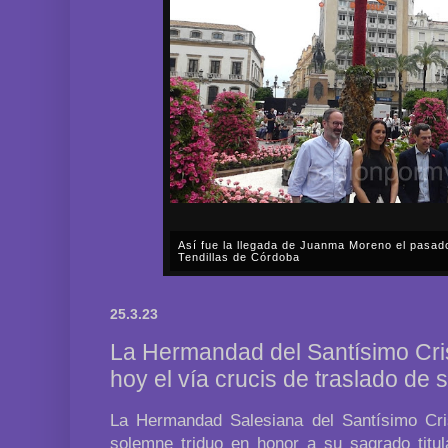
Así fue la llegada de Juanma Moreno el pasad
Tendillas de Córdoba
En el mediodía del pasado sábado, 2 de mayo, Día
en plena celebración en la capital cordobesa de l
25.3.23
acompañar, por segunda ocasión, al presidente de l
La Hermandad del Santísimo Cri
hoy el vía crucis de traslado de s
La Hermandad Salesiana del Santísimo Cri
solemne triduo en honor a su sagrado titula