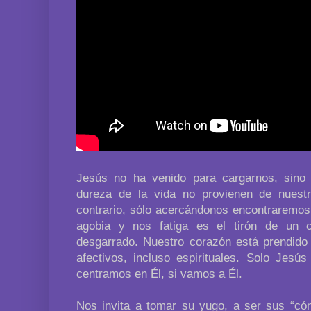
Jesús no ha venido para cargarnos, sino 
dureza de la vida no provienen de nuestr
contrario, sólo acercándonos encontraremos
agobia y nos fatiga es el tirón de un 
desgarrado. Nuestro corazón está prendido 
afectivos, incluso espirituales. Solo Jesú
centramos en Él, si vamos a Él.
Nos invita a tomar su yugo, a ser sus “có