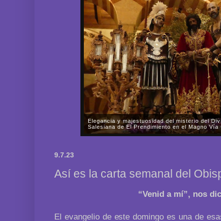
La Parroquia Nuestra Señora de la Fuensanta 
rogativas del Señor de las Mercedes
En la tarde-noche del pasado viernes, día 31 de oc
Nuestra Señora de la Fuensanta de Córdoba celebr
9.7.23
Señor de las Mercedes por las almas de los fieles di
Así es la carta semanal del Obi
“Venid a mí”, nos di
El evangelio de este domingo es una de esas