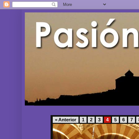
« Anterior
1
2
3
4
5
6
7