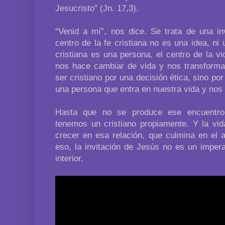
Jesucristo” (Jn. 17,3).
“Venid a mí”, nos dice. Se trata de una inv
centro de la fe cristiana no es una idea, ni 
cristiana es una persona, el centro de la vi
nos hace cambiar de vida y nos transforma
ser cristiano por una decisión ética, sino por
una persona que entra en nuestra vida y nos i
Hasta que no se produce ese encuentro
tenemos un cristiano propiamente. Y la vid
crecer en esa relación, que culmina en el 
eso, la invitación de Jesús no es un impera
interior.