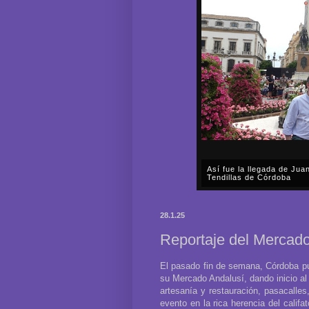
Así fue la llegada de Ju
Tendillas de Córdoba
En el mediodía del pasado 
en plena celebración en la 
28.1.25
acompañar, por segunda ocasi
Reportaje del Mercad
El pasado fin de semana, Córdoba pud
su Mercado Andalusí, dando inicio al
artesanía y restauración, pasacalles
evento en la rica herencia del califa