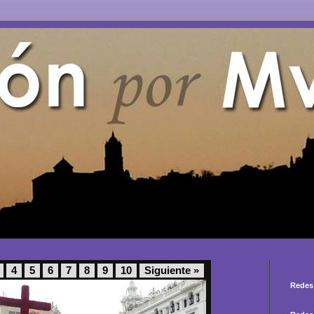
4
5
6
7
8
9
10
Siguiente »
Redes 