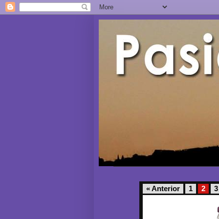
« Anterior
1
2
3