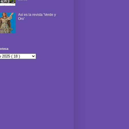
Así es la revista 'Verde y
Oro'
oteca