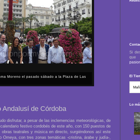
Redes 
Conta
Si de
qu
pasio
El Ti
anma Moreno el pasado sábado a la Plaza de Las
sábado, 2 de mayo, Día de la Comunidad de Madrid, y
capital cordobesa de las Cruces de Mayo, volvimos a
ón, al presidente de la Junta...
Lo más
o Andalusí de Córdoba
o disfrutar, a pesar de las inclemencias meteorológicas, de
 calendario festivo cordobés de este año, con 150 puestos de
, obras teatrales y música en directo, surgiéndonos así este
to Omeya, con tres zonas temáticas -cristina, árabe y judía-,