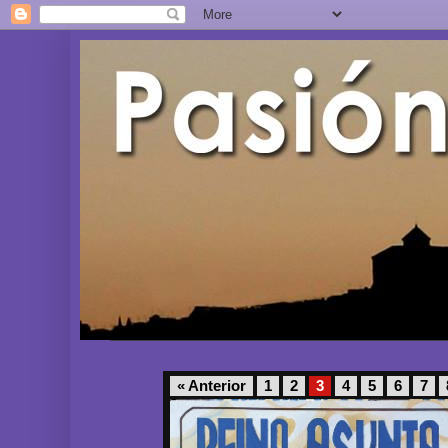
« Anterior
1
2
3
4
5
6
7