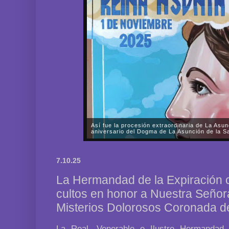
Así fue la procesión extraordinaria de La Asun
aniversario del Dogma de La Asunción de la Sa
A lo largo de prácticamente todo el sábado, día 1 d
Fervorosa y Real Hermandad de Nuestra Señora d
7.10.25
Rosario llevó a cabo una solemne procesión triunfal 
La Hermandad de la Expiración 
cultos en honor a Nuestra Señor
Misterios Dolorosos Coronada 
La Real, Venerable e Ilustre Hermandad 