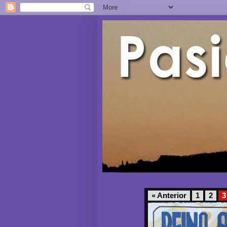
« Anterior
1
2
3