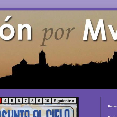
4
5
6
7
8
9
10
Siguiente »
Redes 