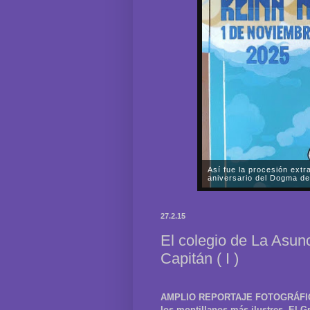
Elegancia y majestuosida
Salesiana de El Prendimi
En la noche del pasado viern
misterio de la Muy Mariana
27.2.15
Nazarenos de Nuestro Padre 
El colegio de La Asun
Capitán ( I )
AMPLIO REPORTAJE FOTOGRÁFICO |
los montillanos más ilustres, El G