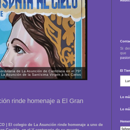
Redes 
Conta
Si de
qu
pasio
El Ti
d del misterio del Divino Salvador de la Hermandad
ento en el Magno Vía Crucis de Córdoba
es, día 3 de octubre, asistimos a la mudá del paso de
 y Sacramental Hermandad Salesiana y Cofradía de
Jesús, Divino Salvador, en su Prend...
Lo más
ción rinde homenaje a El Gran
Lo más
Hemer
 El colegio de La Asunción rinde homenaje a uno de
ran Capitán, en el V centenario de su muerte.