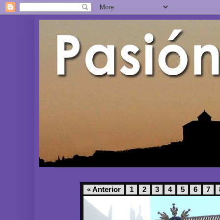
« Anterior
1
2
3
4
5
6
7