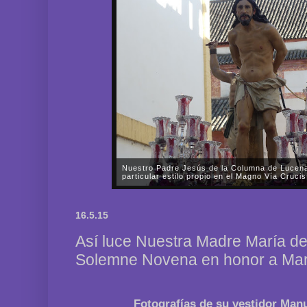
Nuestro Padre Jesús de la Columna de Lucena
particular estilo propio en el Magno Vía Cruc
En la tarde del pasado sábado, día 11 de octubre, 
Hermandad y Cofradía de Nazarenos de Nuestro P
16.5.15
María Santísima de la Paz y Esperanza de Lucena d
Así luce Nuestra Madre María de
Solemne Novena en honor a Marí
Fotografías de su vestidor Man