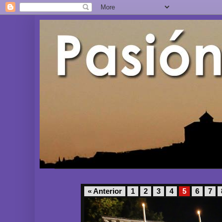
« Anterior
1
2
3
4
5
6
7