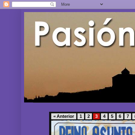
« Anterior
1
2
3
4
5
6
7