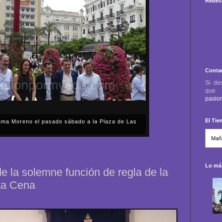
Redes 
Conta
Si de
qu
pasio
El Ti
anma Moreno el pasado sábado a la Plaza de Las
sábado, 2 de mayo, Día de la Comunidad de Madrid, y
capital cordobesa de las Cruces de Mayo, volvimos a
ón, al presidente de la Junta...
Lo más
de la solemne función de regla de la
ta Cena