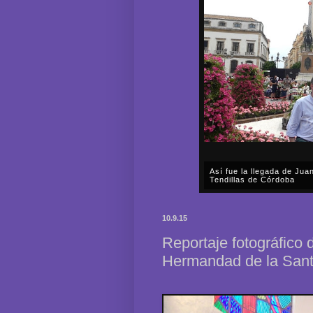
Así fue la llegada de Ju
Tendillas de Córdoba
En el mediodía del pasado 
en plena celebración en la 
10.9.15
acompañar, por segunda ocasi
Reportaje fotográfico 
Hermandad de la San