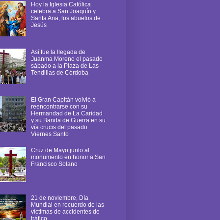
Hoy la Iglesia Católica
celebra a San Joaquín y
Santa Ana, los abuelos de
Jesús
Así fue la llegada de
Juanma Moreno el pasado
sábado a la Plaza de Las
Tendillas de Córdoba
El Gran Capitán volvió a
reencontrarse con su
Hermandad de La Caridad
y su Banda de Guerra en su
vía crucis del pasado
Viernes Santo
Cruz de Mayo junto al
monumento en honor a San
Francisco Solano
21 de noviembre, Día
Mundial en recuerdo de las
víctimas de accidentes de
tráfico