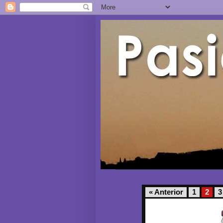
« Anterior
1
2
3