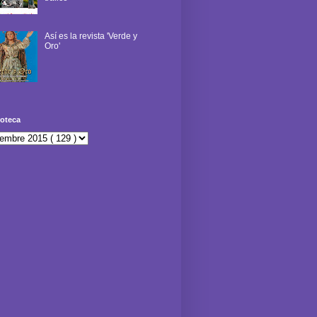
Así es la revista 'Verde y
Oro'
oteca