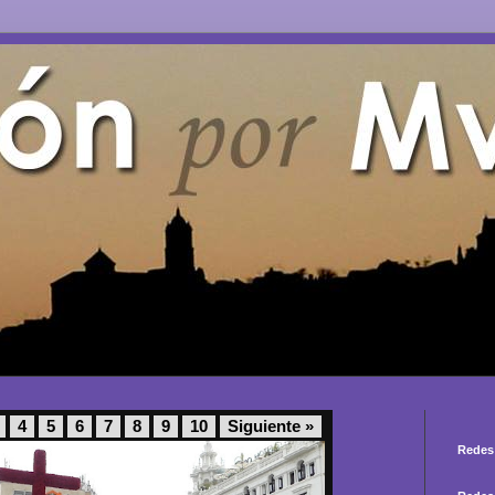
4
5
6
7
8
9
10
Siguiente »
Redes 