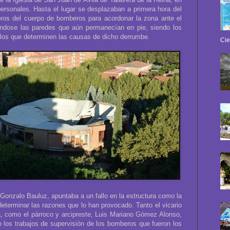
ersonales. Hasta el lugar se desplazaban a primera hora del
bros del cuerpo de bomberos para acordonar la zona ante el
ndose las paredes que aún permanecían en pie, siendo los
io los que determinen las causas de dicho derrumbe.
Cie
 Gonzalo Bauluz, apuntaba a un fallo en la estructura como la
eterminar las razones que lo han provocado. Tanto el vicario
a, como el párroco y arcipreste, Luis Mariano Gómez Alonso,
 los trabajos de supervisión de los bomberos que fueron los