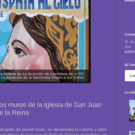
Redes 
Conta
Si de
qu
pasio
El Ti
aordinaria de La Asunción de Cantillana en el 75º
 La Asunción de la Santísima Virgen a los Cielos
todo el sábado, día 1 de noviembre, la Antigua,
 de Nuestra Señora de La Asunción y Santísimo
Lo más
mne procesión triunfal extraordinaria, pro...
los muros de la Iglesia de San Juan
e la Reina
drugada del pasado lunes, se derrumbaba la cubierta y parte
de la Iglesia de San Juan de Ávila de Talavera de la Reina, en