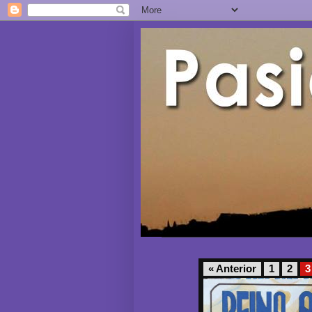
« Anterior
1
2
3