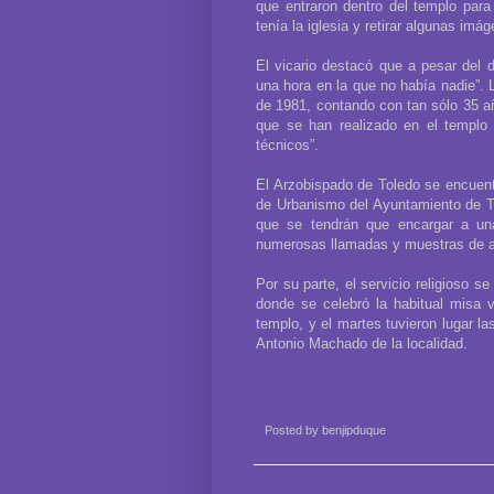
que entraron dentro del templo par
tenía la iglesia y retirar algunas im
El vicario destacó que a pesar del d
una hora en la que no había nadie”. 
de 1981, contando con tan sólo 35 a
que se han realizado en el templo
técnicos”.
El Arzobispado de Toledo se encuentr
de Urbanismo del Ayuntamiento de Ta
que se tendrán que encargar a un
numerosas llamadas y muestras de ap
Por su parte, el servicio religioso s
donde se celebró la habitual misa v
templo, y el martes tuvieron lugar l
Antonio Machado de la localidad.
Posted by
benjipduque