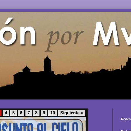
4
5
6
7
8
9
10
Siguiente »
Redes 