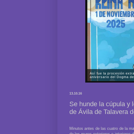
Así fue la procesión extr
aniversario del Dogma de
A lo largo de prácticamente 
Fervorosa y Real Hermandad
13.10.16
Rosario llevó a cabo una sole
Se hunde la cúpula y 
de Ávila de Talavera d
Minutos antes de las cuatro de la ma
de los muros exteriores e interiores 