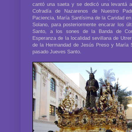
cantó una saeta y se dedicó una levantá 
Cofradía de Nazarenos de Nuestro Pad
Paciencia, María Santísima de la Caridad en
Solano, para posteriormente encarar los úl
Santo, a los sones de la Banda de Co
Esperanza de la localidad sevillana de Utrer
de la Hermandad de Jesús Preso y María S
pasado Jueves Santo.