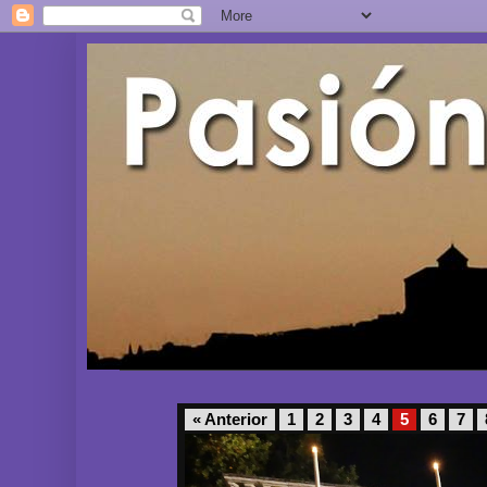
« Anterior
1
2
3
4
5
6
7