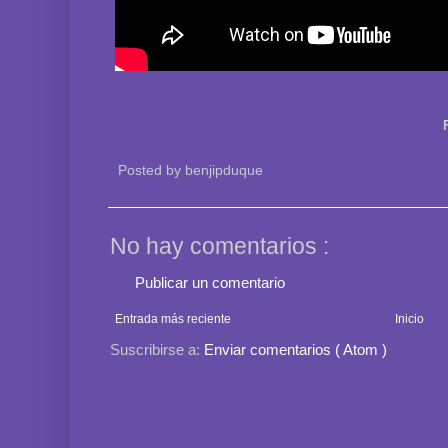
Posted by
benjipduque
No hay comentarios :
Publicar un comentario
Entrada más reciente
Inicio
Suscribirse a:
Enviar comentarios ( Atom )