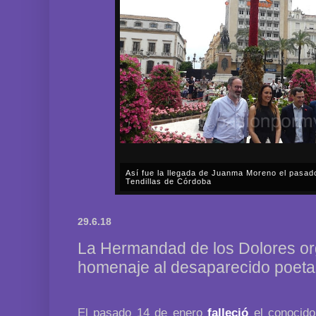
Así fue la llegada de Juanma Moreno el pasad
Tendillas de Córdoba
En el mediodía del pasado sábado, 2 de mayo, Día
en plena celebración en la capital cordobesa de l
29.6.18
acompañar, por segunda ocasión, al presidente de l
La Hermandad de los Dolores or
homenaje al desaparecido poeta
El pasado 14 de enero
falleció
el conocido