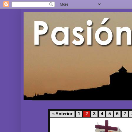
« Anterior
1
2
3
4
5
6
7