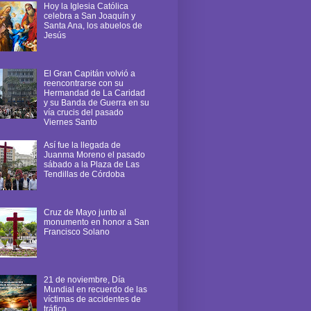
Hoy la Iglesia Católica
celebra a San Joaquín y
Santa Ana, los abuelos de
Jesús
El Gran Capitán volvió a
reencontrarse con su
Hermandad de La Caridad
y su Banda de Guerra en su
vía crucis del pasado
Viernes Santo
Así fue la llegada de
Juanma Moreno el pasado
sábado a la Plaza de Las
Tendillas de Córdoba
Cruz de Mayo junto al
monumento en honor a San
Francisco Solano
21 de noviembre, Día
Mundial en recuerdo de las
víctimas de accidentes de
tráfico