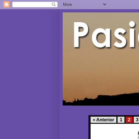
« Anterior
1
2
3