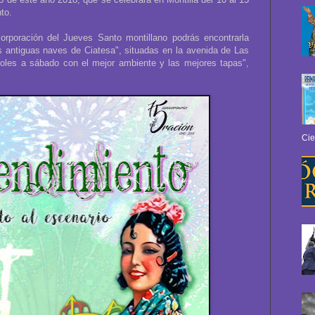
to.
rporación del Jueves Santo montillano podrás encontrarla
las antiguas naves de Ciatesa", situadas en la avenida de Las
les a sábado con el mejor ambiente y las mejores tapas",
.
Cie