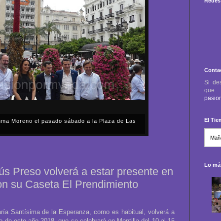
Redes 
Conta
Si de
qu
pasio
El Ti
anma Moreno el pasado sábado a la Plaza de Las
sábado, 2 de mayo, Día de la Comunidad de Madrid, y
capital cordobesa de las Cruces de Mayo, volvimos a
ón, al presidente de la Junta...
Lo más
s Preso volverá a estar presente en
con su Caseta El Prendimiento
a Santísima de la Esperanza, como es habitual, volverá a
o de este año 2018, que se celebrará en Montilla del 10 al 15