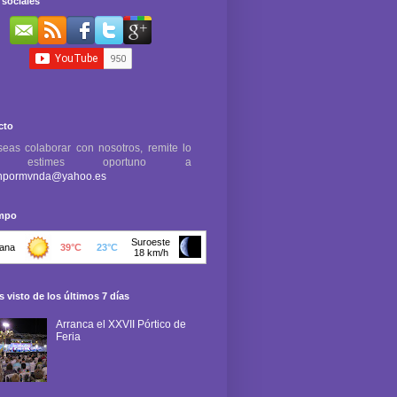
sociales
cto
seas colaborar con nosotros, remite lo
e estimes oportuno a
npormvnda@yahoo.es
empo
 visto de los últimos 7 días
Arranca el XXVII Pórtico de
Feria