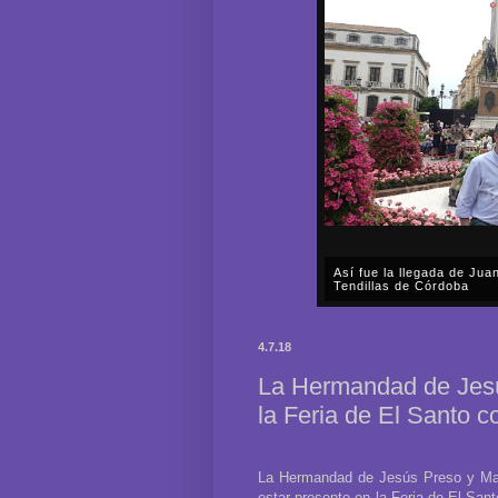
Así fue la llegada de Ju
Tendillas de Córdoba
En el mediodía del pasado 
en plena celebración en la 
4.7.18
acompañar, por segunda ocasi
La Hermandad de Jesú
la Feria de El Santo 
La Hermandad de Jesús Preso y Marí
estar presente en la Feria de El Sant