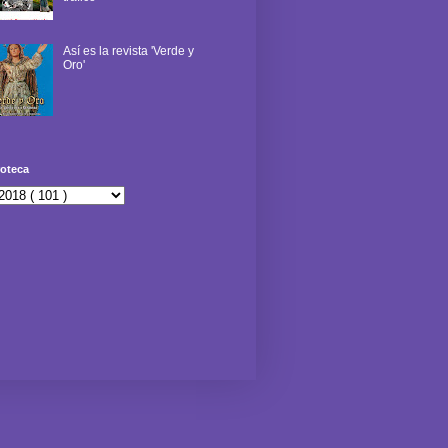
Así es la revista 'Verde y
Oro'
oteca