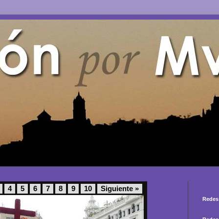
4
5
6
7
8
9
10
Siguiente »
Redes 