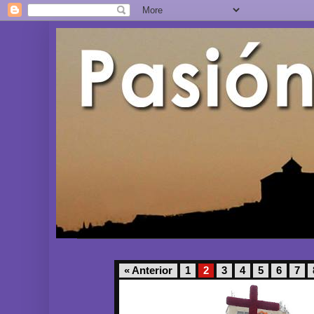
« Anterior
1
2
3
4
5
6
7