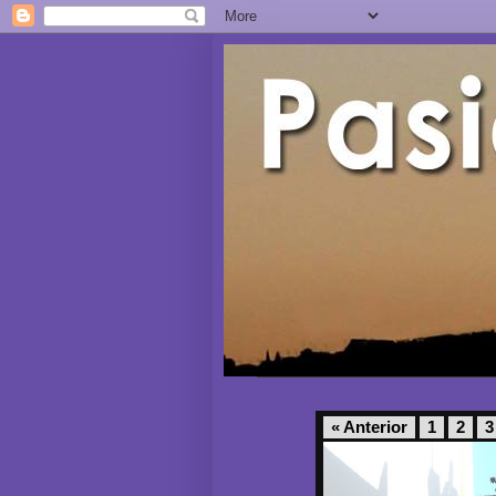
« Anterior
1
2
3