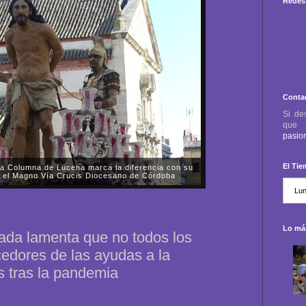
Redes 
Conta
Si de
qu
pasio
El Ti
a Columna de Lucena marca la diferencia con su
 en el Magno Vía Crucis Diocesano de Córdoba
o, día 11 de octubre, acudimos a la salida de la
zarenos de Nuestro Padre Jesús de la Columna y
 Esperanza de Lucena desde la Parroquia de...
Lo más
ada lamenta que no todos los
edores de las ayudas a la
s tras la pandemia