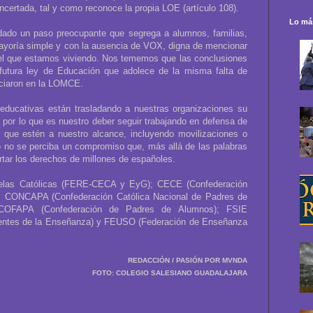
ertada, tal y como reconoce la propia LOE (artículo 108).
Lo más
ado un paso preocupante que segrega a alumnos, familias,
mayoría simple y con la ausencia de VOX, digna de mencionar
el que estamos viviendo. Nos tememos que las conclusiones
futura ley de Educación que adolece de la misma falta de
ciaron en la LOMCE.
s educativas están trasladando a nuestras organizaciones su
 por lo que es nuestro deber seguir trabajando en defensa de
que estén a nuestro alcance, incluyendo movilizaciones o
o no se perciba un compromiso que, más allá de las palabras
rtar los derechos de millones de españoles.
las Católicas (FERE-CECA y EyG); CECE (Confederación
; CONCAPA (Confederación Católica Nacional de Padres de
 COFAPA (Confederación de Padres de Alumnos); FSIE
ientes de la Enseñanza) y FEUSO (Federación de Enseñanza
REDACCIÓN / PASIÓN POR MVNDA
FOTO: COLEGIO SALESIANO GUADALAJARA