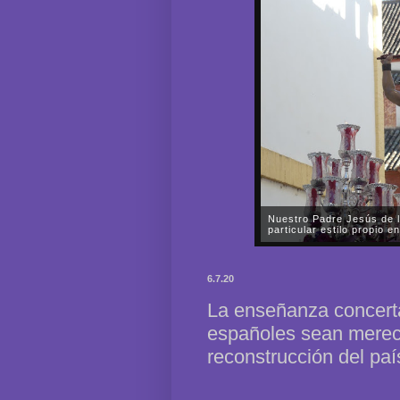
Nuestro Padre Jesús de l
particular estilo propio
En la tarde del pasado sábad
Hermandad y Cofradía de Na
6.7.20
María Santísima de la Paz y
La enseñanza concert
españoles sean merec
reconstrucción del paí