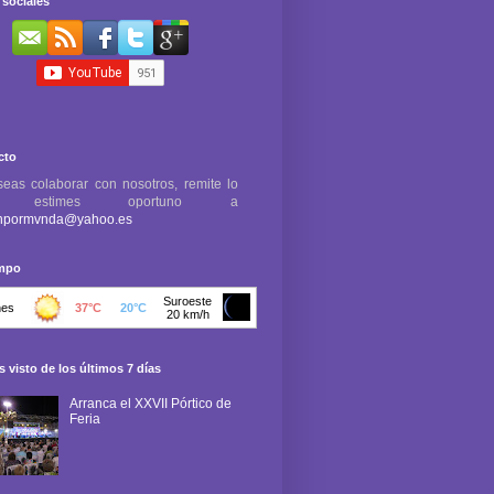
sociales
cto
seas colaborar con nosotros, remite lo
e estimes oportuno a
npormvnda@yahoo.es
empo
 visto de los últimos 7 días
Arranca el XXVII Pórtico de
Feria