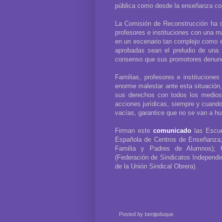
pública como desde la enseñanza conc
La Comisión de Reconstrucción ha d
profesores e instituciones con una 
en un escenario tan complejo como 
aprobadas sean el preludio de una 
consenso que sus promotores denun
Familias, profesores e institucione
enorme malestar ante esta situación,
sus derechos con todos los medios 
acciones jurídicas, siempre y cuand
vacías, garantice que no se van a hu
Firman este
comunicado
las Escue
Española de Centros de Enseñanza
Familia y Padres de Alumnos);
(Federación de Sindicatos Independ
de la Unión Sindical Obrera).
Posted by
benjipduque