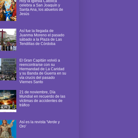
Hoy la Iglesia Católica
celebra a San Joaquín y
Santa Ana, los abuelos de
Jesús
Así fue la llegada de
Juanma Moreno el pasado
sábado a la Plaza de Las
Tendillas de Córdoba
El Gran Capitán volvió a
reencontrarse con su
Hermandad de La Caridad
y su Banda de Guerra en su
vía crucis del pasado
Viernes Santo
21 de noviembre, Día
Mundial en recuerdo de las
víctimas de accidentes de
tráfico
Así es la revista 'Verde y
Oro'