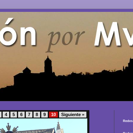
4
5
6
7
8
9
10
Siguiente »
Redes 