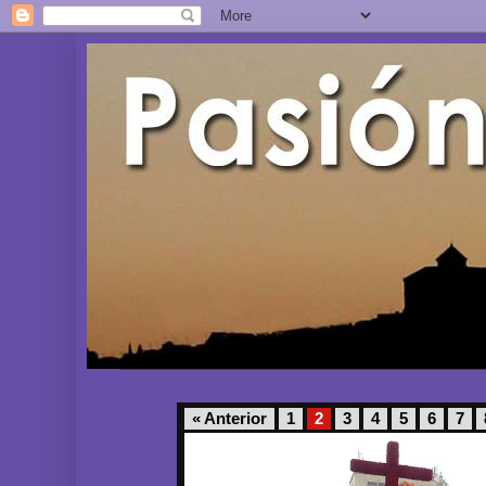
« Anterior
1
2
3
4
5
6
7