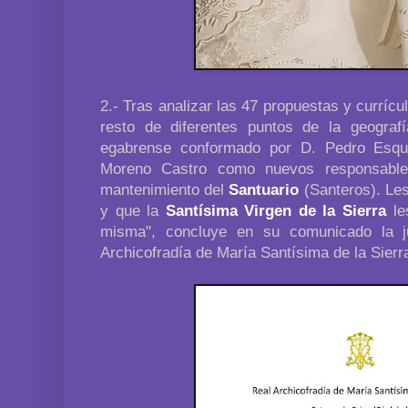
2.- Tras analizar las 47 propuestas y currícu
resto de diferentes puntos de la geograf
egabrense conformado por D. Pedro Esqu
Moreno Castro como nuevos responsable
mantenimiento del
Santuario
(Santeros). Les
y que la
Santísima Virgen de la Sierra
le
misma", concluye en su comunicado la j
Archicofradía de María Santísima de la Sierr