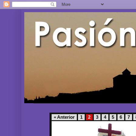
« Anterior
1
2
3
4
5
6
7