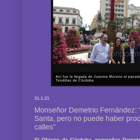
Así fue la llegada de Juanma Moreno el pasad
Tendillas de Córdoba
En el mediodía del pasado sábado, 2 de mayo, Día
en plena celebración en la capital cordobesa de l
31.1.21
acompañar, por segunda ocasión, al presidente de l
Monseñor Demetrio Fernández: 
Santa, pero no puede haber proc
calles”
El Obispo de Córdoba, monseñor Demetr