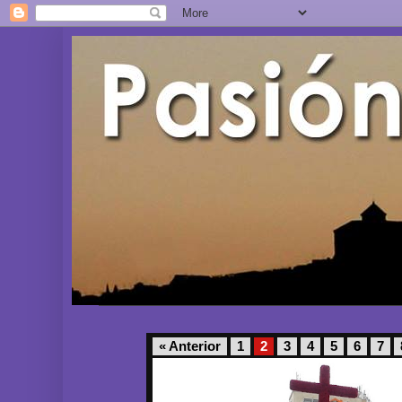
« Anterior
1
2
3
4
5
6
7