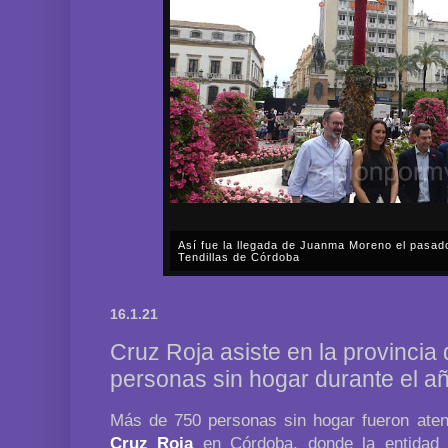
Así fue la llegada de Juanma Moreno el pasad
Tendillas de Córdoba
En el mediodía del pasado sábado, 2 de mayo, Día
en plena celebración en la capital cordobesa de l
16.1.21
acompañar, por segunda ocasión, al presidente de l
Cruz Roja asiste en la provinci
personas sin hogar durante el a
Más de 750 personas sin hogar fueron aten
Cruz Roja
en Córdoba, donde la entidad 