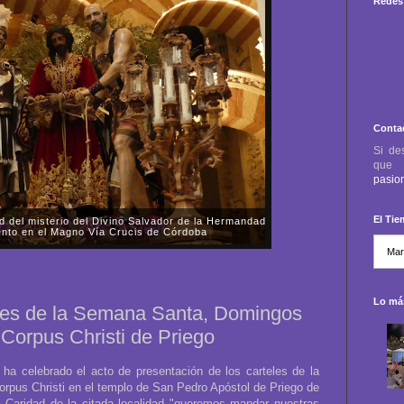
Redes 
Conta
Si de
qu
pasio
El Ti
d del misterio del Divino Salvador de la Hermandad
ento en el Magno Vía Crucis de Córdoba
es, día 3 de octubre, asistimos a la mudá del paso de
 y Sacramental Hermandad Salesiana y Cofradía de
Jesús, Divino Salvador, en su Prend...
Lo más
eles de la Semana Santa, Domingos
 Corpus Christi de Priego
ha celebrado el acto de presentación de los carteles de la
pus Christi en el templo de San Pedro Apóstol de Priego de
Caridad de la citada localidad "queremos mandar nuestras