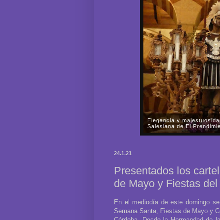
Elegancia y majestuosida
Salesiana de El Prendimi
En la noche del pasado viern
misterio de la Muy Mariana
24.1.21
Nazarenos de Nuestro Padre 
Presentados los cart
de Mayo y Fiestas del
En el mediodía de este domingo se 
Semana Santa, Fiestas de Mayo y Cor
Córdoba. Desde la Hermandad de la 