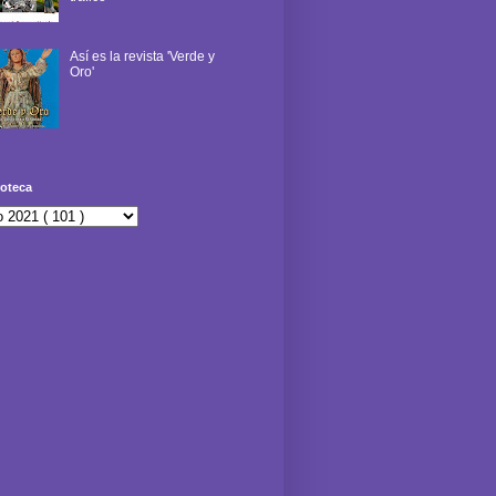
Así es la revista 'Verde y
Oro'
oteca