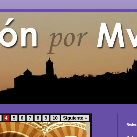
4
5
6
7
8
9
10
Siguiente »
Redes 