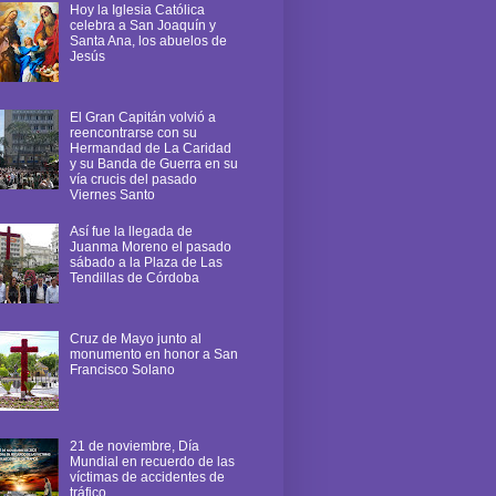
Hoy la Iglesia Católica
celebra a San Joaquín y
Santa Ana, los abuelos de
Jesús
El Gran Capitán volvió a
reencontrarse con su
Hermandad de La Caridad
y su Banda de Guerra en su
vía crucis del pasado
Viernes Santo
Así fue la llegada de
Juanma Moreno el pasado
sábado a la Plaza de Las
Tendillas de Córdoba
Cruz de Mayo junto al
monumento en honor a San
Francisco Solano
21 de noviembre, Día
Mundial en recuerdo de las
víctimas de accidentes de
tráfico