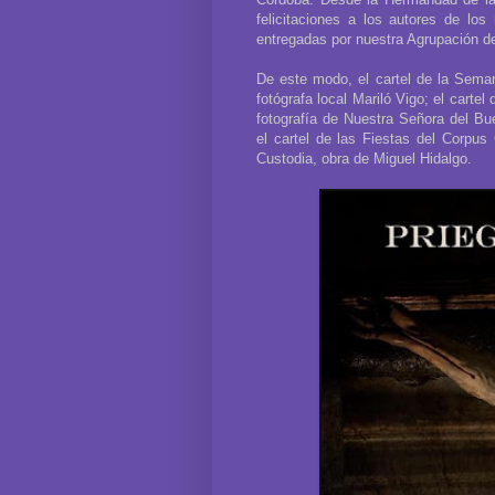
felicitaciones a los autores de lo
entregadas por nuestra Agrupación de
De este modo, el cartel de la Semana
fotógrafa local Mariló Vigo; el cart
fotografía de Nuestra Señora del Bu
el cartel de las Fiestas del Corpus 
Custodia, obra de Miguel Hidalgo.