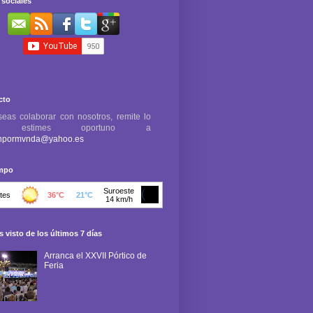
sociales
cto
seas colaborar con nosotros, remite lo
e estimes oportuno a
npormvnda@yahoo.es
empo
 visto de los últimos 7 días
Arranca el XXVII Pórtico de
Feria