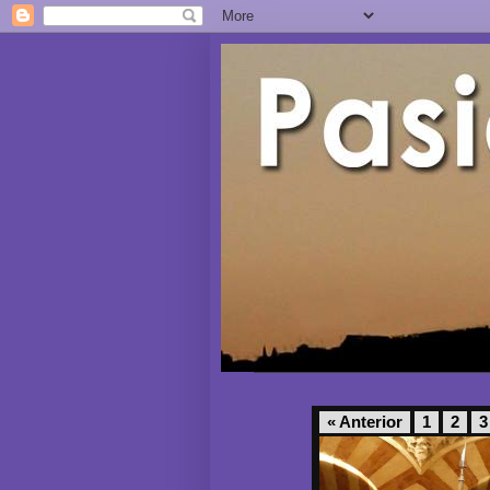
« Anterior
1
2
3