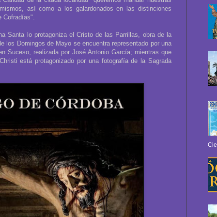
s mismos, así como a los galardonados en las distinciones
 Cofradías".
 Santa lo protagoniza el Cristo de las Parrillas, obra de la
el de los Domingos de Mayo se encuentra representado por una
en Suceso, realizada por José Antonio García; mientras que
Christi está protagonizado por una fotografía de la Sagrada
Cie