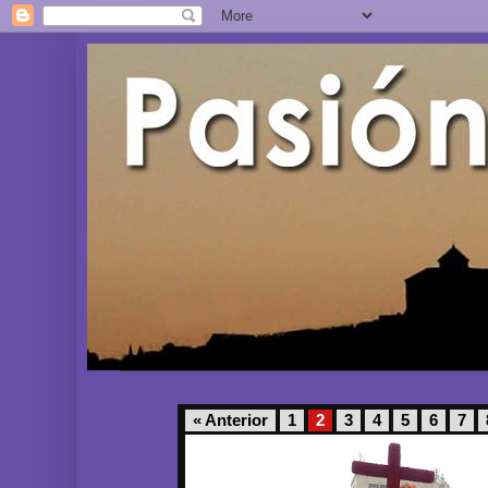
« Anterior
1
2
3
4
5
6
7