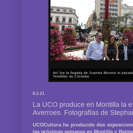
Así fue la llegada de Juanma Moreno el pasad
Tendillas de Córdoba
En el mediodía del pasado sábado, 2 de mayo, Día
en plena celebración en la capital cordobesa de l
8.2.21
acompañar, por segunda ocasión, al presidente de l
La UCO produce en Montilla la e
Averroes. Fotografías de Steph
UCOCultura ha producido dos exposicion
las próximas semanas en Montilla y Belmez