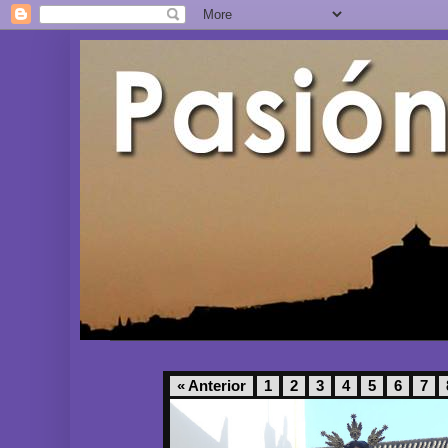
« Anterior
1
2
3
4
5
6
7