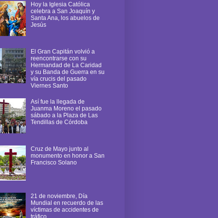
Hoy la Iglesia Católica
celebra a San Joaquín y
Santa Ana, los abuelos de
Jesús
El Gran Capitán volvió a
reencontrarse con su
Hermandad de La Caridad
y su Banda de Guerra en su
vía crucis del pasado
Viernes Santo
Así fue la llegada de
Juanma Moreno el pasado
sábado a la Plaza de Las
Tendillas de Córdoba
Cruz de Mayo junto al
monumento en honor a San
Francisco Solano
21 de noviembre, Día
Mundial en recuerdo de las
víctimas de accidentes de
tráfico