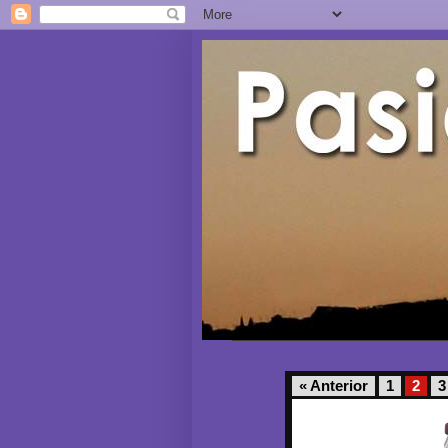
« Anterior
1
2
3