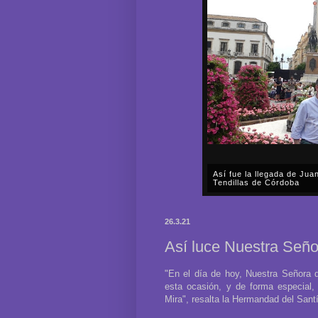
Así fue la llegada de Ju
Tendillas de Córdoba
En el mediodía del pasado 
en plena celebración en la 
26.3.21
acompañar, por segunda ocasi
Así luce Nuestra Seño
"En el día de hoy, Nuestra Señora 
esta ocasión, y de forma especial, 
Mira", resalta la Hermandad del Sant