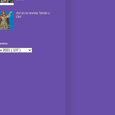
Así es la revista 'Verde y
Oro'
oteca