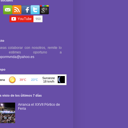
sociales
cto
seas colaborar con nosotros, remite lo
e estimes oportuno a
npormvnda@yahoo.es
empo
 visto de los últimos 7 días
Arranca el XXVII Pórtico de
Feria