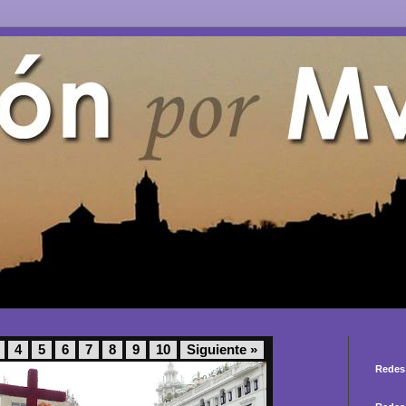
4
5
6
7
8
9
10
Siguiente »
Redes 