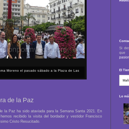
Redes 
Conta
Si de
qu
pasio
El Ti
anma Moreno el pasado sábado a la Plaza de Las
sábado, 2 de mayo, Día de la Comunidad de Madrid, y
capital cordobesa de las Cruces de Mayo, volvimos a
ón, al presidente de la Junta...
Lo más
ra de la Paz
de la Paz ha sido ataviada para la Semana Santa 2021. En
hemos recibido la visita del bordador y vestidor Francisco
ísimo Cristo Resucitado.