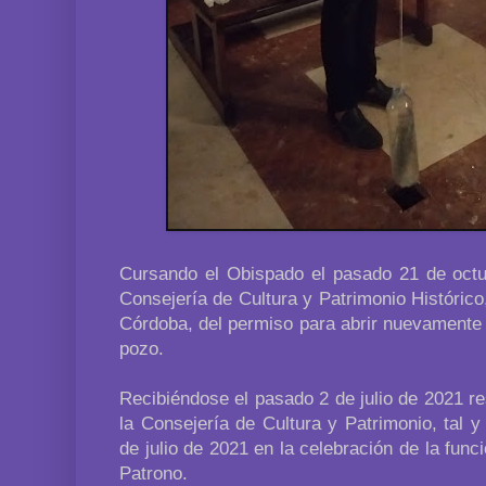
Cursando el Obispado el pasado 21 de octub
Consejería de Cultura y Patrimonio Histórico,
Córdoba, del permiso para abrir nuevamente e
pozo.
Recibiéndose el pasado 2 de julio de 2021 re
la Consejería de Cultura y Patrimonio, tal 
de julio de 2021 en la celebración de la fun
Patrono.