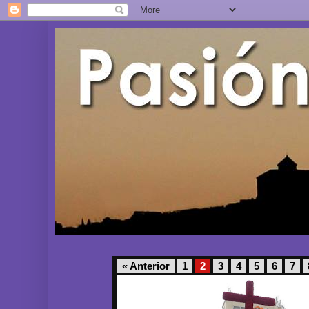
« Anterior
1
2
3
4
5
6
7