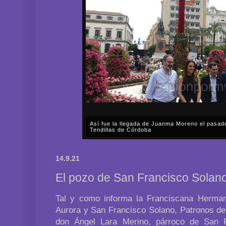
Así fue la llegada de Juanma Moreno el pasad
Tendillas de Córdoba
En el mediodía del pasado sábado, 2 de mayo, Día
en plena celebración en la capital cordobesa de l
14.9.21
acompañar, por segunda ocasión, al presidente de l
El pozo de San Francisco Solan
Tal y como informa la Franciscana Herma
Aurora y San Francisco Solano, Patronos de 
don Ángel Lara Merino, párroco de San F