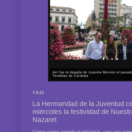
Así fue la llegada de Juanma Moreno el pasad
Tendillas de Córdoba
En el mediodía del pasado sábado, 2 de mayo, Día
en plena celebración en la capital cordobesa de l
7.9.21
acompañar, por segunda ocasión, al presidente de l
La Hermandad de la Juventud ce
miércoles la festividad de Nuest
Nazaret
Como viene siendo tradicional, una vez conc