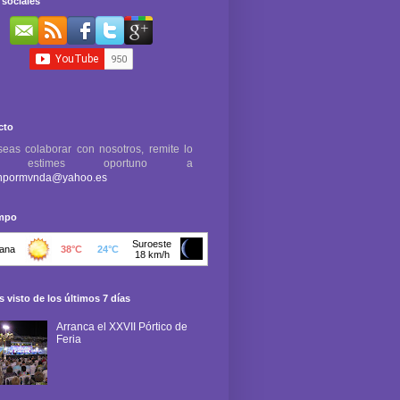
sociales
cto
seas colaborar con nosotros, remite lo
e estimes oportuno a
npormvnda@yahoo.es
empo
 visto de los últimos 7 días
Arranca el XXVII Pórtico de
Feria