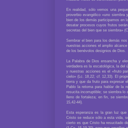
En realidad, sólo vemos una peque
proverbio evangélico «uno siembra 
bien de los demás participamos en 
desatar procesos cuyos frutos serán 
secretas del bien que se siembra» (Car
Sembrar el bien para los demás nos l
nuestras acciones el amplio alcance 
de los benévolos designios de Dios.
La Palabra de Dios ensancha y ele
verdadera es la escatológica, la del 
y nuestras acciones es el «fruto par
cielo» (Lc. 18,22; cf. 12,33). El pro
tierra y que da fruto para expresar e
Pablo la retoma para hablar de la r
resucita incorruptible; se siembra lo
lleno de fortaleza; en fin, se siemb
15,42-44).
Esta esperanza es la gran luz que 
Cristo se reduce sólo a esta vida,
cierto es que Cristo ha resucitado d
(1 Co. 15,19-20), para que aquellos 