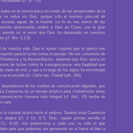
estabilidad (cf. Is. 7,9).
 todos en la misma barca en medio de las tempestades de la
die se salva sin Dios, porque sólo el misterio pascual de
s oscuras aguas de la muerte. La fe no nos exime de las
 permite atravesarlas unidos a Dios en Cristo, con la gran
a prenda es el amor que Dios ha derramado en nuestros
o (cf. Rm. 5,1-5).
 de nuestra vida. Que el ayuno corporal que la Iglesia nos
espíritu para la lucha contra el pecado. No nos cansemos de
 Penitencia y la Reconciliación, sabiendo que Dios nunca se
mos de luchar contra la concupiscencia, esa fragilidad que
a clase de mal, y que a lo largo de los siglos ha encontrado
en el pecado (cf. Carta enc. Fratelli tutti, 166).
 dependencia de los medios de comunicación digitales, que
La Cuaresma es un tiempo propicio para contrarrestar estas
 comunicación humana más integral (cf. ibíd., 43) hecha de
 a cara.
 la caridad activa hacia el prójimo. Durante esta Cuaresma
 alegría (cf. 2 Co. 9,7). Dios, «quien provee semilla al
Co. 9,10), nos proporciona a cada uno no sólo lo que
mbién para que podamos ser generosos en el hacer el bien a