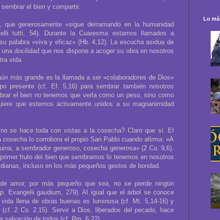
 sembrar el bien y compartir.
Lo más
mo, que generosamente «sigue derramando en la humanidad
telli tutti, 54). Durante la Cuaresma estamos llamados a
su palabra «viva y eficaz» (Hb. 4,12). La escucha asidua de
 una docilidad que nos dispone a acoger su obra en nosotros
tra vida.
 aún más grande es la llamada a ser «colaboradores de Dios»
empo presente (cf. Ef. 5,16) para sembrar también nosotros
mbrar el bien no tenemos que verla como un peso, sino como
quiere que estemos activamente unidos a su magnanimidad
o se hace toda con vistas a la cosecha? Claro que sí. El
la cosecha lo corrobora el propio San Pablo cuando afirma: «A
na; a sembrador generoso, cosecha generosa» (2 Co. 9,6).
primer fruto del bien que sembramos lo tenemos en nosotros
idianas, incluso en los más pequeños gestos de bondad.
 de amor, por más pequeño que sea, no se pierde ningún
p. Evangelii gaudium, 279). Al igual que el árbol se conoce
a vida llena de obras buenas es luminosa (cf. Mt. 5,14-16) y
(cf. 2 Co. 2,15). Servir a Dios, liberados del pecado, hace
la salvación de todos (cf. Rm. 6,22).