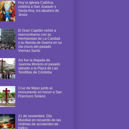
Hoy la Iglesia Católica
celebra a San Joaquín y
Santa Ana, los abuelos de
Jesús
El Gran Capitán volvió a
reencontrarse con su
Hermandad de La Caridad
y su Banda de Guerra en su
vía crucis del pasado
Viernes Santo
Así fue la llegada de
Juanma Moreno el pasado
sábado a la Plaza de Las
Tendillas de Córdoba
Cruz de Mayo junto al
monumento en honor a San
Francisco Solano
21 de noviembre, Día
Mundial en recuerdo de las
víctimas de accidentes de
tráfico