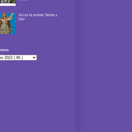
Así es la revista 'Verde y
Oro'
oteca