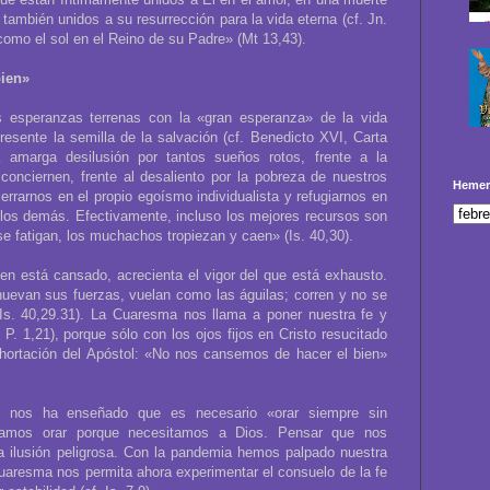
también unidos a su resurrección para la vida eterna (cf. Jn.
 como el sol en el Reino de su Padre» (Mt 13,43).
bien»
s esperanzas terrenas con la «gran esperanza» de la vida
resente la semilla de la salvación (cf. Benedicto XVI, Carta
a amarga desilusión por tantos sueños rotos, frente a la
conciernen, frente al desaliento por la pobreza de nuestros
Hemer
rrarnos en el propio egoísmo individualista y refugiarnos en
de los demás. Efectivamente, incluso los mejores recursos son
se fatigan, los muchachos tropiezan y caen» (Is. 40,30).
en está cansado, acrecienta el vigor del que está exhausto.
uevan sus fuerzas, vuelan como las águilas; corren y no se
Is. 40,29.31). La Cuaresma nos llama a poner nuestra fe y
P. 1,21), porque sólo con los ojos fijos en Cristo resucitado
xhortación del Apóstol: «No nos cansemos de hacer el bien»
 nos ha enseñado que es necesario «orar siempre sin
itamos orar porque necesitamos a Dios. Pensar que nos
ilusión peligrosa. Con la pandemia hemos palpado nuestra
 Cuaresma nos permita ahora experimentar el consuelo de la fe