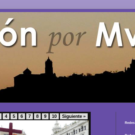
4
5
6
7
8
9
10
Siguiente »
Redes 