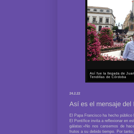
Así fue la llegada de Ju
Tendillas de Córdoba
En el mediodía del pasado 
en plena celebración en la 
24.2.22
acompañar, por segunda ocasi
Así es el mensaje del
El Papa Francisco ha hecho público 
El Pontífice invita a reflexionar en 
gálatas:«No nos cansemos de hacer
frutos a su debido tiempo. Por tanto