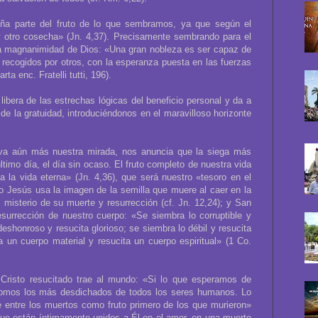
ña parte del fruto de lo que sembramos, ya que según el
y otro cosecha» (Jn. 4,37). Precisamente sembrando para el
la magnanimidad de Dios: «Una gran nobleza es ser capaz de
recogidos por otros, con la esperanza puesta en las fuerzas
ta enc. Fratelli tutti, 196).
ibera de las estrechas lógicas del beneficio personal y da a
de la gratuidad, introduciéndonos en el maravilloso horizonte
va aún más nuestra mirada, nos anuncia que la siega más
último día, el día sin ocaso. El fruto completo de nuestra vida
a la vida eterna» (Jn. 4,36), que será nuestro «tesoro en el
pio Jesús usa la imagen de la semilla que muere al caer en la
l misterio de su muerte y resurrección (cf. Jn. 12,24); y San
esurrección de nuestro cuerpo: «Se siembra lo corruptible y
 deshonroso y resucita glorioso; se siembra lo débil y resucita
ra un cuerpo material y resucita un cuerpo espiritual» (1 Co.
Cristo resucitado trae al mundo: «Si lo que esperamos de
 somos los más desdichados de todos los seres humanos. Lo
e entre los muertos como fruto primero de los que murieron»
que están íntimamente unidos a Él en el amor, en una muerte