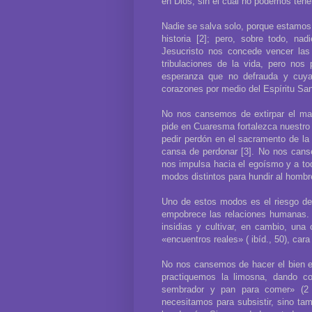
en Dios, sin el cual no podemos tener 
Nadie se salva solo, porque estamos
historia [2]; pero, sobre todo, na
Jesucristo nos concede vencer la
tribulaciones de la vida, pero nos
esperanza que no defrauda y cuy
corazones por medio del Espíritu Sant
No nos cansemos de extirpar el mal
pide en Cuaresma fortalezca nuestro 
pedir perdón en el sacramento de la
cansa de perdonar [3]. No nos canse
nos impulsa hacia el egoísmo y a tod
modos distintos para hundir al hombre 
Uno de estos modos es el riesgo de
empobrece las relaciones humanas. 
insidias y cultivar, en cambio, una
«encuentros reales» ( ibíd., 50), cara
No nos cansemos de hacer el bien en
practiquemos la limosna, dando con
sembrador y pan para comer» (2 
necesitamos para subsistir, sino ta