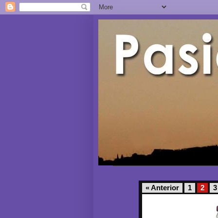
« Anterior
1
2
3