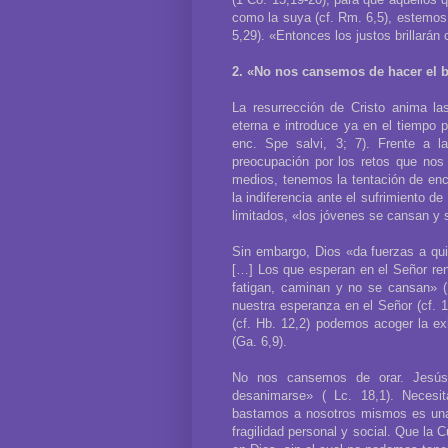
como la suya (cf. Rm. 6,5), estemos 
5,29). «Entonces los justos brillarán
2. «No nos cansemos de hacer el 
La resurrección de Cristo anima la
eterna e introduce ya en el tiempo p
enc. Spe salvi, 3; 7). Frente a l
preocupación por los retos que nos 
medios, tenemos la tentación de ence
la indiferencia ante el sufrimiento 
limitados, «los jóvenes se cansan y 
Sin embargo, Dios «da fuerzas a qui
[…] Los que esperan en el Señor ren
fatigan, caminan y no se cansan» (
nuestra esperanza en el Señor (cf. 1 
(cf. Hb. 12,2) podemos acoger la e
(Ga. 6,9).
No nos cansemos de orar. Jesús
desanimarse» ( Lc. 18,1). Neces
bastamos a nosotros mismos es una 
fragilidad personal y social. Que la