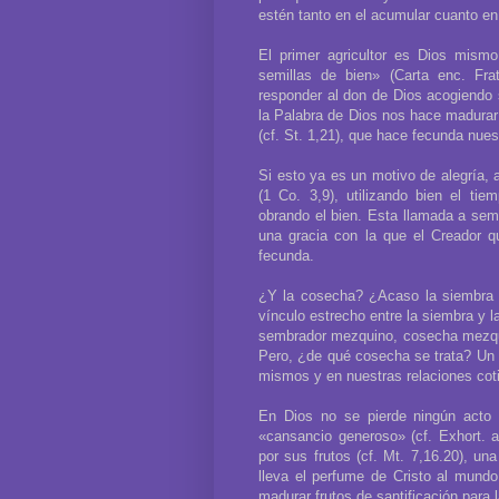
estén tanto en el acumular cuanto en
El primer agricultor es Dios mis
semillas de bien» (Carta enc. Fra
responder al don de Dios acogiendo 
la Palabra de Dios nos hace madurar
(cf. St. 1,21), que hace fecunda nues
Si esto ya es un motivo de alegría,
(1 Co. 3,9), utilizando bien el ti
obrando el bien. Esta llamada a se
una gracia con la que el Creador 
fecunda.
¿Y la cosecha? ¿Acaso la siembra n
vínculo estrecho entre la siembra y 
sembrador mezquino, cosecha mezqui
Pero, ¿de qué cosecha se trata? Un 
mismos y en nuestras relaciones cot
En Dios no se pierde ningún acto
«cansancio generoso» (cf. Exhort. a
por sus frutos (cf. Mt. 7,16.20), un
lleva el perfume de Cristo al mundo 
madurar frutos de santificación para 