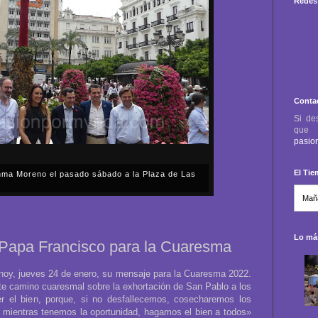
Redes 
Conta
Si de
qu
pasio
El Ti
anma Moreno el pasado sábado a la Plaza de Las
sábado, 2 de mayo, Día de la Comunidad de Madrid, y
capital cordobesa de las Cruces de Mayo, volvimos a
ón, al presidente de la Junta...
Lo más
 Papa Francisco para la Cuaresma
hoy, jueves 24 de enero, su mensaje para la Cuaresma 2022.
este camino cuaresmal sobre la exhortación de San Pablo a los
 el bien, porque, si no desfallecemos, cosecharemos los
, mientras tenemos la oportunidad, hagamos el bien a todos»