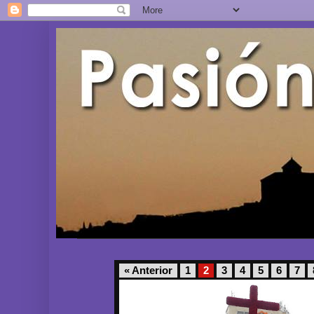
« Anterior
1
2
3
4
5
6
7