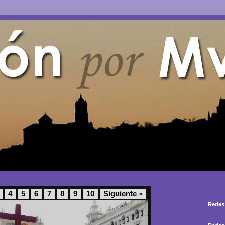
4
5
6
7
8
9
10
Siguiente »
Redes 