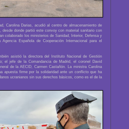
ad, Carolina Darias, acudió al centro de almacenamiento de
, desde donde partió este convoy con material sanitario con
an colaborado los ministerios de Sanidad, Interior, Defensa y
a Agencia Española de Cooperación Internacional para el
bién asistió la directora del Instituto Nacional de Gestión
o; el jefe de la Comandancia de Madrid, el coronel David
eneral de la AECID, Carmen Castañón. La ministra Carolina
 apuesta firme por la solidaridad ante un conflicto que ha
danos ucranianos sin sus derechos básicos, como es el de la