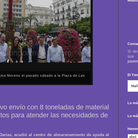
Redes 
Conta
Si de
qu
pasio
El Ti
anma Moreno el pasado sábado a la Plaza de Las
sábado, 2 de mayo, Día de la Comunidad de Madrid, y
capital cordobesa de las Cruces de Mayo, volvimos a
ón, al presidente de la Junta...
Lo más
vo envío con 8 toneladas de material
tos para atender las necesidades de
Lo más
a
Hemer
 Darias, acudió al centro de almacenamiento de ayuda al