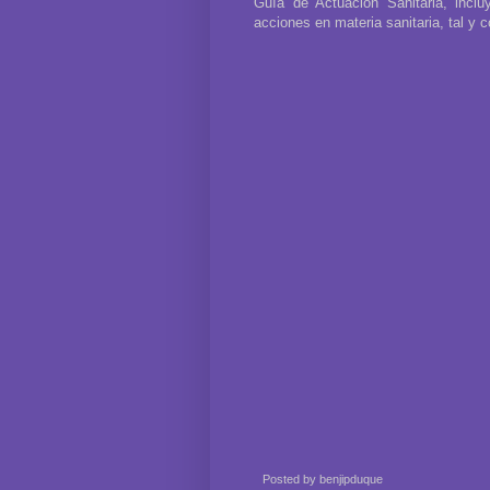
Guía de Actuación Sanitaria, inclu
acciones en materia sanitaria, tal y 
Posted by
benjipduque