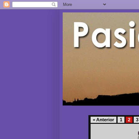
« Anterior
1
2
3