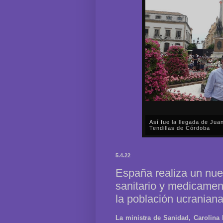
Así fue la llegada de Ju
Tendillas de Córdoba
En el mediodía del pasado 
en plena celebración en la 
5.4.22
acompañar, por segunda ocasi
España realiza un nue
sanitario y medicamen
la población ucranian
La ministra de Sanidad, Carolina