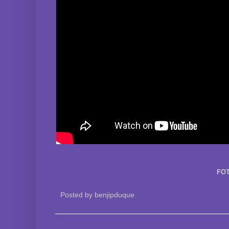
FOT
Posted by
benjipduque