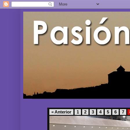
« Anterior
1
2
3
4
5
6
7