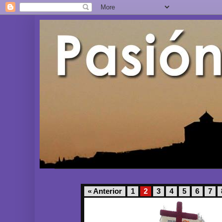
« Anterior
1
2
3
4
5
6
7