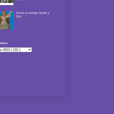
Así es la revista 'Verde y
Oro'
oteca