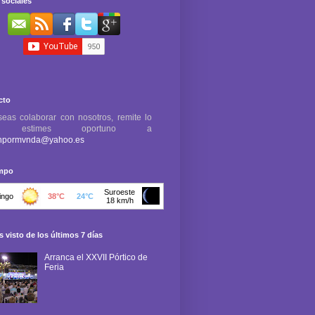
sociales
cto
seas colaborar con nosotros, remite lo
e estimes oportuno a
npormvnda@yahoo.es
empo
 visto de los últimos 7 días
Arranca el XXVII Pórtico de
Feria