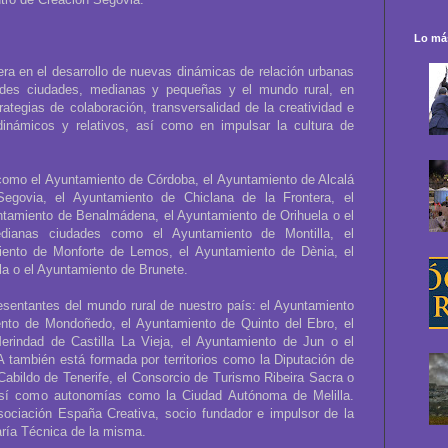
Lo más
a en el desarrollo de nuevas dinámicas de relación urbanas
grandes ciudades, medianas y pequeñas y el mundo rural, en
ategias de colaboración, transversalidad de la creatividad e
dinámicos y relativos, así como en impulsar la cultura de
como el Ayuntamiento de Córdoba, el Ayuntamiento de Alcalá
egovia, el Ayuntamiento de Chiclana de la Frontera, el
ntamiento de Benalmádena, el Ayuntamiento de Orihuela o el
ianas ciudades como el Ayuntamiento de Montilla, el
ento de Monforte de Lemos, el Ayuntamiento de Dènia, el
a o el Ayuntamiento de Brunete.
sentantes del mundo rural de nuestro país: el Ayuntamiento
nto de Mondoñedo, el Ayuntamiento de Quinto del Ebro, el
erindad de Castilla La Vieja, el Ayuntamiento de Jun o el
también está formada por territorios como la Diputación de
 Cabildo de Tenerife, el Consorcio de Turismo Ribeira Sacra o
así como autonomías como la Ciudad Autónoma de Melilla.
sociación España Creativa, socio fundador e impulsor de la
aría Técnica de la misma.