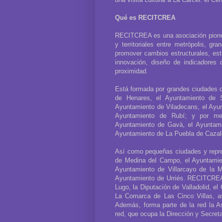
Qué es RECITCREA
RECITCREA es una asociación pioner
y territoriales entre metrópolis, 
promover cambios estructurales, estr
innovación, diseño de indicadores 
proximidad.
Está formada por grandes ciudades 
de Henares, el Ayuntamiento de S
Ayuntamiento de Viladecans, el Ayu
Ayuntamiento de Rubí; y por med
Ayuntamiento de Gavà, el Ayuntami
Ayuntamiento de La Puebla de Cazall
Así como pequeñas ciudades y repre
de Medina del Campo, el Ayuntamie
Ayuntamiento de Villarcayo de la M
Ayuntamiento de Urriés. RECITCREA 
Lugo, la Diputación de Valladolid, el
La Comarca de Las Cinco Villas, 
Además, forma parte de la red la A
red, que ocupa la Dirección y Secret