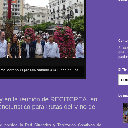
Redes 
Conta
Si de
qu
pasio
El Ti
anma Moreno el pasado sábado a la Plaza de Las
sábado, 2 de mayo, Día de la Comunidad de Madrid, y
capital cordobesa de las Cruces de Mayo, volvimos a
ón, al presidente de la Junta...
Lo más
hoy en la reunión de RECITCREA, en
noturístico para Rutas del Vino de
e preside la Red Ciudades y Territorios Creativos de