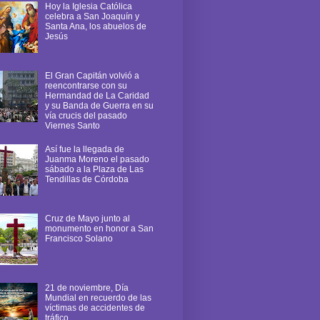
Hoy la Iglesia Católica
celebra a San Joaquín y
Santa Ana, los abuelos de
Jesús
El Gran Capitán volvió a
reencontrarse con su
Hermandad de La Caridad
y su Banda de Guerra en su
vía crucis del pasado
Viernes Santo
Así fue la llegada de
Juanma Moreno el pasado
sábado a la Plaza de Las
Tendillas de Córdoba
Cruz de Mayo junto al
monumento en honor a San
Francisco Solano
21 de noviembre, Día
Mundial en recuerdo de las
víctimas de accidentes de
tráfico