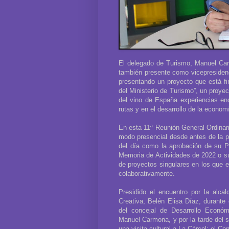
El delegado de Turismo, Manuel Car
también presente como vicepresiden
presentando un proyecto que está fi
del Ministerio de Turismo”, un proyec
del vino de España experiencias enot
rutas y en el desarrollo de la economí
En esta 11ª Reunión General Ordinari
modo presencial desde antes de la p
del día como la aprobación de su P
Memoria de Actividades de 2022 o sus
de proyectos singulares en los que e
colaborativamente.
Presidido el encuentro por la alca
Creativa, Belén Elisa Díaz, durante
del concejal de Desarrollo Económ
Manuel Carmona, y por la tarde del s
una visita cultural a La Cárcel: el C