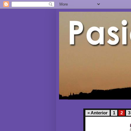
« Anterior
1
2
3