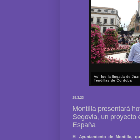
Así fue la llegada de Ju
Tendillas de Córdoba
En el mediodía del pasado 
en plena celebración en la 
25.3.23
acompañar, por segunda ocasi
Montilla presentará 
Segovia, un proyecto e
España
El Ayuntamiento de Montilla, qu