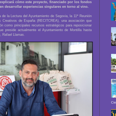
xplicará cómo este proyecto, financiado por los fondos
en desarrollar experiencias singulares en torno al vino.
a de la Lectura del Ayuntamiento de Segovia, la 11ª Reunión
ios Creativos de España (RECITCREA), una asociación que
ión como principales recursos estratégicos para reposicionar
 que preside actualmente el Ayuntamiento de Montilla hasta
e, Rafael Llamas.
Cie