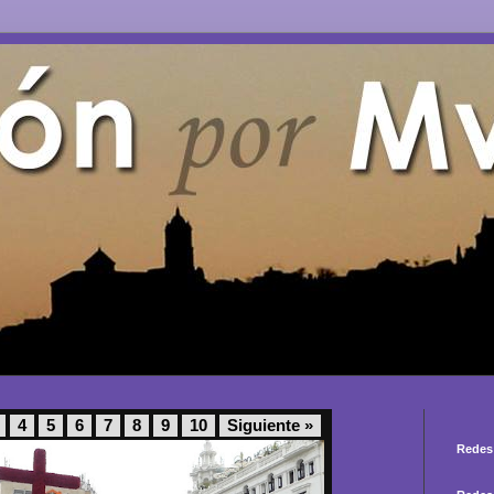
4
5
6
7
8
9
10
Siguiente »
Redes 