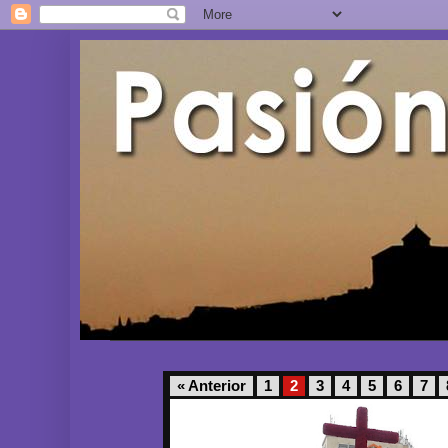
« Anterior
1
2
3
4
5
6
7