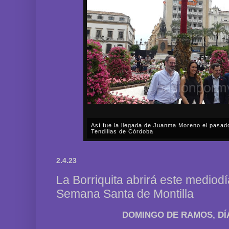
Así fue la llegada de Juanma Moreno el pasad
Tendillas de Córdoba
En el mediodía del pasado sábado, 2 de mayo, Día
en plena celebración en la capital cordobesa de l
2.4.23
acompañar, por segunda ocasión, al presidente de l
La Borriquita abrirá este mediodí
Semana Santa de Montilla
DOMINGO DE RAMOS, DÍA