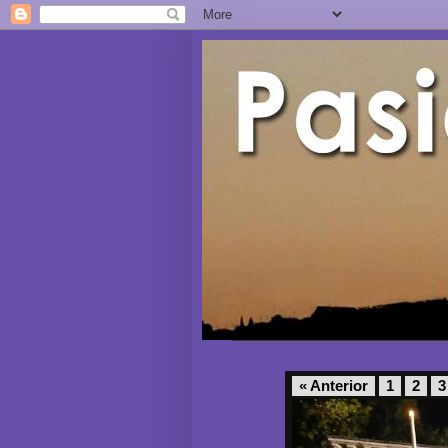
« Anterior
1
2
3