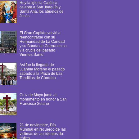
Hoy la Iglesia Católica
celebra a San Joaquín y
Santa Ana, los abuelos de
Jesús
El Gran Capitán volvió a
reencontrarse con su
Hermandad de La Caridad
y su Banda de Guerra en su
vía crucis del pasado
Viernes Santo
Así fue la llegada de
Juanma Moreno el pasado
sábado a la Plaza de Las
Tendillas de Córdoba
Cruz de Mayo junto al
monumento en honor a San
Francisco Solano
21 de noviembre, Día
Mundial en recuerdo de las
víctimas de accidentes de
tráfico