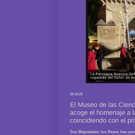
La Parroquia Nuestra Señ
rogativas del Señor de l
En la tarde-noche del pasado
Nuestra Señora de la Fuensa
29.10.25
Señor de las Mercedes por las
El Museo de las Cienc
acoge el homenaje a l
coincidiendo con el pr
Sus Majestades los Reyes han presi