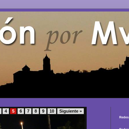
4
5
6
7
8
9
10
Siguiente »
Redes 