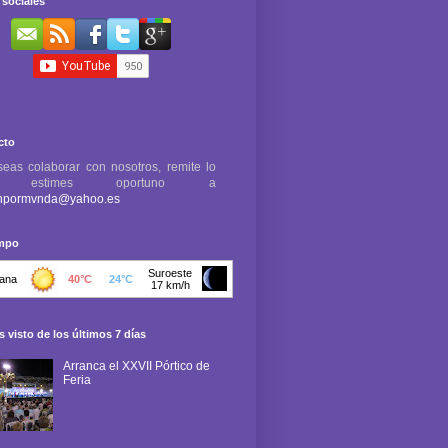
sociales
cto
seas colaborar con nosotros, remite lo
e estimes oportuno a
npormvnda@yahoo.es
empo
 visto de los últimos 7 días
Arranca el XXVII Pórtico de
Feria