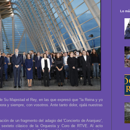
Lo más
e Su Majestad el Rey, en las que expresó que "la Reina y yo
ra y siempre, con vosotros. Ante tanto dolor, ojalá nuestras
tación de un fragmento del adagio del 'Concierto de Aranjuez',
 sexteto clásico de la Orquesta y Coro de RTVE. Al acto