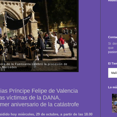
Redes 
Conta
Si de
qu
pasio
El Ti
ora de la Fuensanta celebró la procesión de
as Mercedes
 viernes, día 31 de octubre, la Parroquia-Santuario
nta de Córdoba celebró la procesión de rogativas del
 almas de los fieles difuntos....
Lo más
ias Príncipe Felipe de Valencia
as víctimas de la DANA,
imer aniversario de la catástrofe
dido hoy miércoles, 29 de octubre, a partir de las 18.00