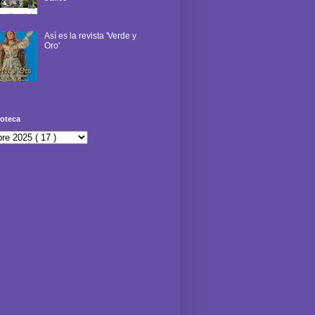
Así es la revista 'Verde y
Oro'
oteca