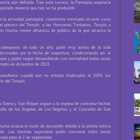
acta aún definida. Tras este suceso, la Parroquia esperaría
 esperado anuncio que hoy se ha producido.
r la actividad parroquial, claramente mermada en este curso
r el párroco del Templo, a las Hermanas Trinitarias, Templo a
n mucha menor afluencia de público de la que alcanza la
s catequesis de todo un año, parte muy activa de la vida
dicionadas por la fecha de reapertura, condicionando así el
que y poder seguir desarrollando con normalidad todas estas
emplo en diciembre de 2013.
arrollarse cuando aún no estarán finalizados al 100% los
ión del Templo.
a Sierra y San Roque siguen a la espera de concretar fechas
apilla de los Ángeles de Los Negritos y el Convento de San
cha exacta ni modo de desarrollo debido a la pronta noticia
ado. Las mismas esperaban poder concretar todos estos
amada para el 2 de septiembre.