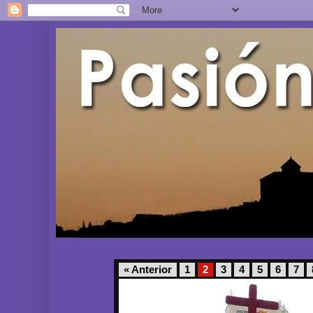
« Anterior
1
2
3
4
5
6
7