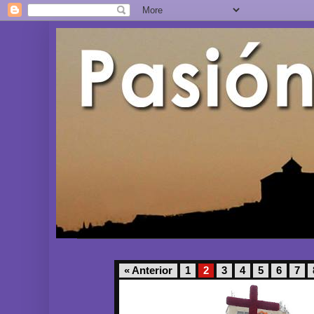
« Anterior
1
2
3
4
5
6
7