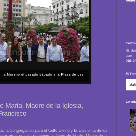
Redes 
Conta
Si de
qu
pasio
El Ti
anma Moreno el pasado sábado a la Plaza de Las
sábado, 2 de mayo, Día de la Comunidad de Madrid, y
capital cordobesa de las Cruces de Mayo, volvimos a
ón, al presidente de la Junta...
Lo más
e María, Madre de la Iglesia,
 Francisco
, la Congregación para el Culto Divino y la Disciplina de los
eto en el que se reconoce la fiesta de 'María, Madre de la