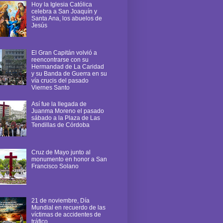
Hoy la Iglesia Católica
celebra a San Joaquín y
Santa Ana, los abuelos de
Jesús
El Gran Capitán volvió a
reencontrarse con su
Hermandad de La Caridad
y su Banda de Guerra en su
vía crucis del pasado
Viernes Santo
Así fue la llegada de
Juanma Moreno el pasado
sábado a la Plaza de Las
Tendillas de Córdoba
Cruz de Mayo junto al
monumento en honor a San
Francisco Solano
21 de noviembre, Día
Mundial en recuerdo de las
víctimas de accidentes de
tráfico