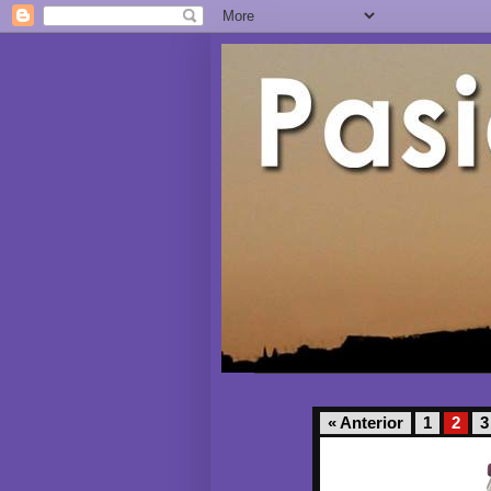
« Anterior
1
2
3