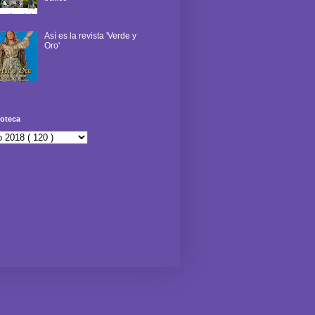
Así es la revista 'Verde y
Oro'
oteca