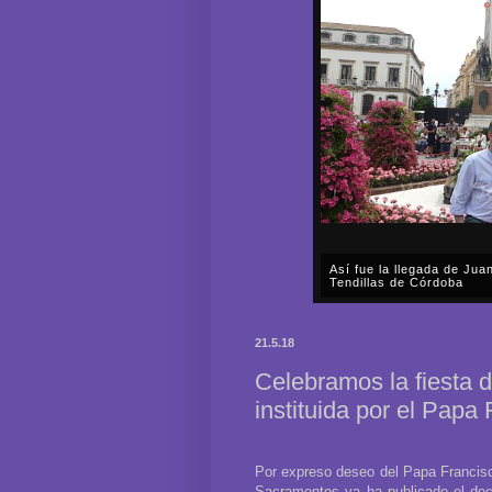
Así fue la llegada de Ju
Tendillas de Córdoba
En el mediodía del pasado 
en plena celebración en la 
21.5.18
acompañar, por segunda ocasi
Celebramos la fiesta d
instituida por el Papa
Por expreso deseo del Papa Francisco
Sacramentos ya ha publicado el decr