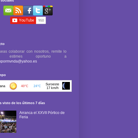
sociales
cto
seas colaborar con nosotros, remite lo
e estimes oportuno a
npormvnda@yahoo.es
empo
 visto de los últimos 7 días
Arranca el XXVII Pórtico de
Feria