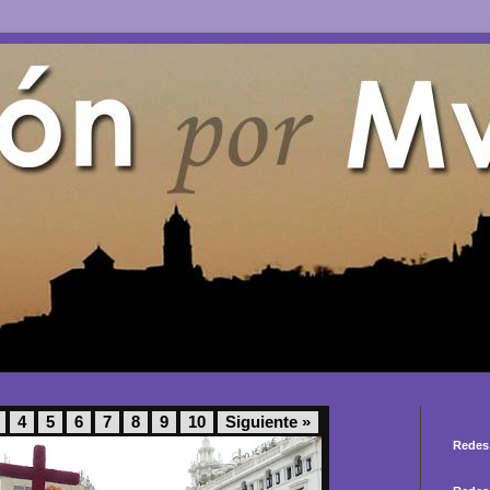
4
5
6
7
8
9
10
Siguiente »
Redes 