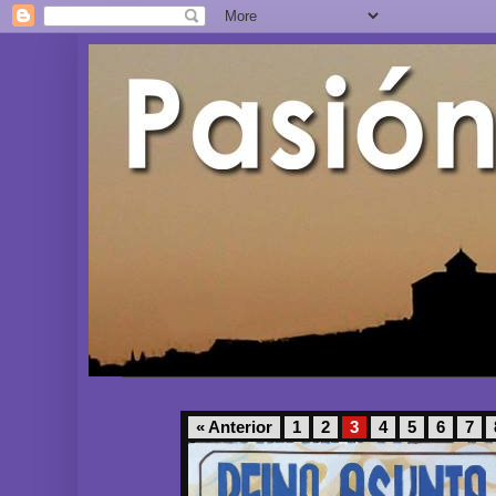
« Anterior
1
2
3
4
5
6
7