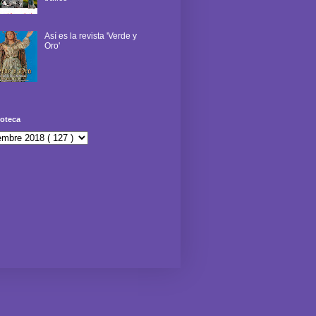
Así es la revista 'Verde y
Oro'
oteca