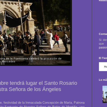
Redes 
Conta
Si de
qu
pasio
El Ti
ora de la Fuensanta celebró la procesión de
as Mercedes
 viernes, día 31 de octubre, la Parroquia-Santuario
nta de Córdoba celebró la procesión de rogativas del
 almas de los fieles difuntos....
Lo más
bre tendrá lugar el Santo Rosario
tra Señora de los Ángeles
e, festividad de la Inmaculada Concepción de María, Patrona
ita-Santuario de Nuestra Señora de Belén de Montilla, una