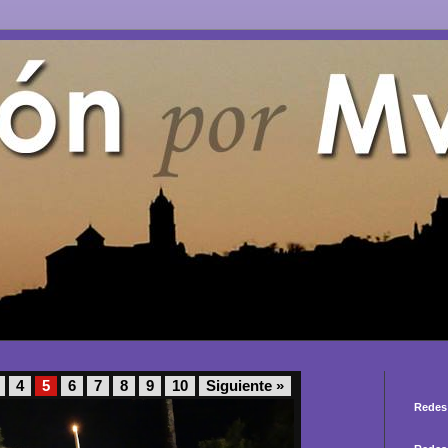
4
5
6
7
8
9
10
Siguiente »
Redes 