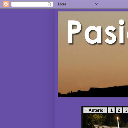
« Anterior
1
2
3