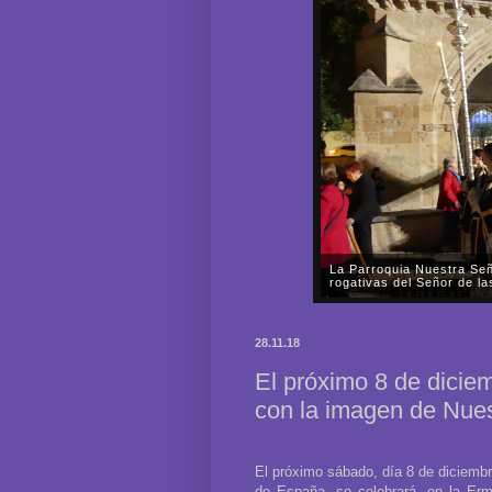
La Parroquia Nuestra Señ
rogativas del Señor de l
En la tarde-noche del pasado
Nuestra Señora de la Fuensa
28.11.18
Señor de las Mercedes por las
El próximo 8 de diciem
con la imagen de Nues
El próximo sábado, día 8 de diciembr
de España, se celebrará, en la Erm