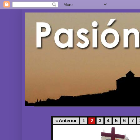
« Anterior
1
2
3
4
5
6
7