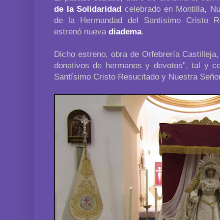
de la Solidaridad
celebrado en Montilla, Nu
de la Hermandad del Santísimo Cristo Re
estrenó nueva
diadema
.
Dicho estreno, obra de Orfebrería Castilleja
donativos de hermanos y devotos", tal y 
Santísimo Cristo Resucitado y Nuestra Señor