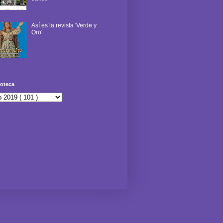
Así es la revista 'Verde y
Oro'
oteca