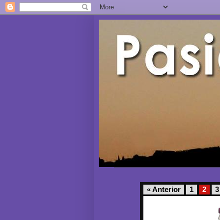
« Anterior
1
2
3