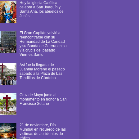
Hoy la Iglesia Católica
celebra a San Joaquín y
Santa Ana, los abuelos de
Jesús
El Gran Capitán volvió a
reencontrarse con su
Hermandad de La Caridad
y su Banda de Guerra en su
vía crucis del pasado
Viernes Santo
Así fue la llegada de
Juanma Moreno el pasado
sábado a la Plaza de Las
Tendillas de Córdoba
Cruz de Mayo junto al
monumento en honor a San
Francisco Solano
21 de noviembre, Día
Mundial en recuerdo de las
víctimas de accidentes de
tráfico