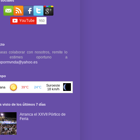
sociales
cto
seas colaborar con nosotros, remite lo
e estimes oportuno a
npormvnda@yahoo.es
empo
 visto de los últimos 7 días
Arranca el XXVII Pórtico de
Feria