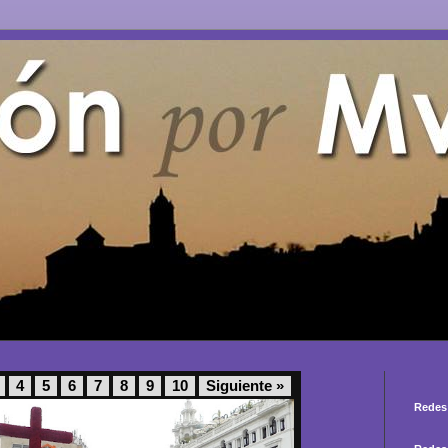
4
5
6
7
8
9
10
Siguiente »
Redes 