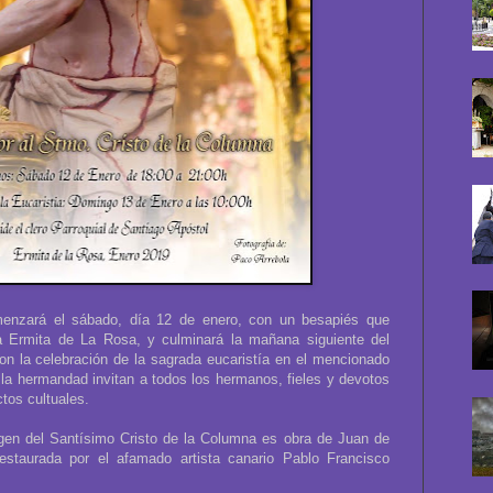
menzará el sábado, día 12 de enero, con un besapiés que
a Ermita de La Rosa, y culminará la mañana siguiente del
on la celebración de la sagrada eucaristía en el mencionado
la hermandad invitan a todos los hermanos, fieles y devotos
ctos cultuales.
en del Santísimo Cristo de la Columna es obra de Juan de
staurada por el afamado artista canario Pablo Francisco