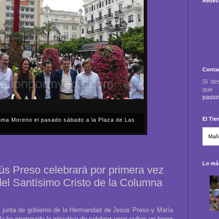
Redes 
Conta
Si de
qu
pasio
El Ti
anma Moreno el pasado sábado a la Plaza de Las
sábado, 2 de mayo, Día de la Comunidad de Madrid, y
capital cordobesa de las Cruces de Mayo, volvimos a
ón, al presidente de la Junta...
Lo más
s Preso celebrará por primera vez
del Santísimo Cristo de la Columna
 junta de gobierno de la Hermandad de Jesús Preso y María
a ha promovido la iniciativa de celebrar unos cultos en honor