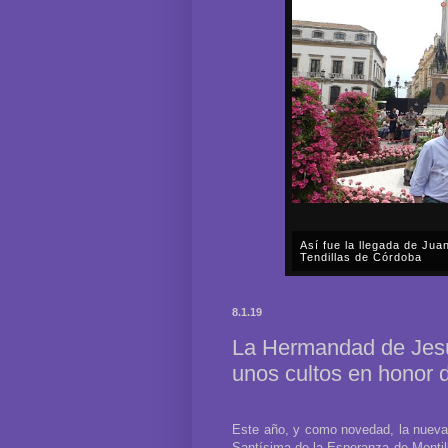
Así fue la llegada de Ju
Tendillas de Córdoba
En el mediodía del pasado 
en plena celebración en la 
8.1.19
acompañar, por segunda ocasi
La Hermandad de Jesú
unos cultos en honor 
Este año, y como novedad, la nueva
Santísima de la Esperanza de Montill