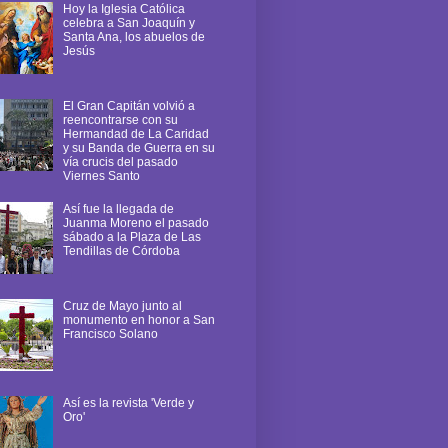
Hoy la Iglesia Católica
celebra a San Joaquín y
Santa Ana, los abuelos de
Jesús
El Gran Capitán volvió a
reencontrarse con su
Hermandad de La Caridad
y su Banda de Guerra en su
vía crucis del pasado
Viernes Santo
Así fue la llegada de
Juanma Moreno el pasado
sábado a la Plaza de Las
Tendillas de Córdoba
Cruz de Mayo junto al
monumento en honor a San
Francisco Solano
Así es la revista 'Verde y
Oro'