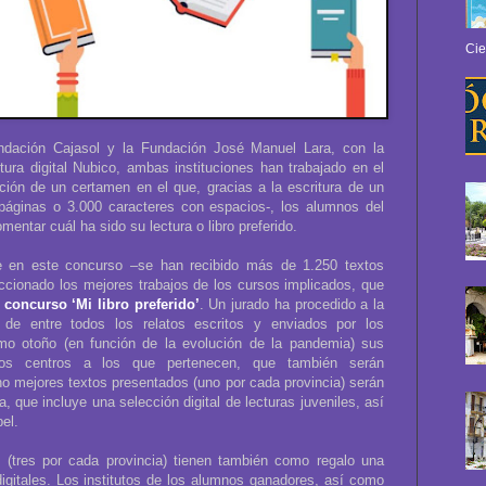
Cie
ndación Cajasol y la Fundación José Manuel Lara, con la
tura digital Nubico, ambas instituciones han trabajado en el
ción de un certamen en el que, gracias a la escritura de un
áginas o 3.000 caracteres con espacios-, los alumnos del
entar cuál ha sido su lectura o libro preferido.
nte en este concurso –se han recibido más de 1.250 textos
ccionado los mejores trabajos de los cursos implicados, que
 concurso ‘Mi libro preferido’
. Un jurado ha procedido a la
 de entre todos los relatos escritos y enviados por los
ximo otoño (en función de la evolución de la pandemia) sus
los centros a los que pertenecen, que también serán
o mejores textos presentados (uno por cada provincia) serán
, que incluye una selección digital de lecturas juveniles, así
el.
s (tres por cada provincia) tienen también como regalo una
digitales. Los institutos de los alumnos ganadores, así como