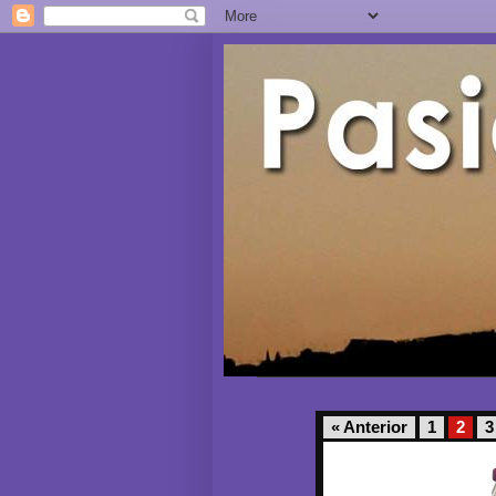
« Anterior
1
2
3