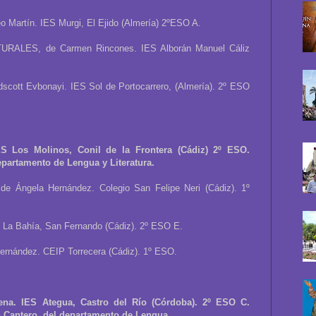
artín. IES Murgi, El Ejido (Almería) 2ºESO A.
ALES, de Carmen Rincones. IES Alborán Manuel Cáliz
ott Evbonayi. IES Sol de Portocarrero, (Almería). 2º ESO
S Los Molinos, Conil de la Frontera (Cádiz) 2º ESO.
artamento de Lengua y Literatura.
Ángela Hernández. Colegio San Felipe Neri (Cádiz). 1º
 La Bahía, San Fernando (Cádiz). 2º ESO E.
rnández. CEIP Torrecera (Cádiz). 1º ESO.
a. IES Ategua, Castro del Río (Córdoba). 2º ESO C.
antero, del departamento de Lengua.