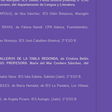
il Márquez. IES Saltés, Punta Umbría (Huelva). 2º ESO
ano, del departamento de Lengua y Literatura.
POLO), de Noa Sánchez. IES Odón Betanzos, Mazagón
AYAS, de Fátima Hamdi. CPR Adersa, Fuenteheridos,
z Montoya. IES José Caballero (Huelva). 2º ESO B.
LLEROS DE LA TABLA REDONDA, de Cristina Belén
ESO. PROFESORA. María del Mar Cordero Sánchez, del
iz Nava. IES Iulia Salaria, Sabiote (Jaén). 1º ESO B.
, de María Herrador, de IES La Pandera, Los Villares
e Ángela Pizarro. IES Auringis, (Jaén). 1º ESO B.