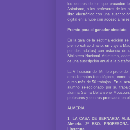
los centros de los que proceden los
Asimismo, a los profesores de los n
libro electrónico con una suscripció
digital en la nube con acceso a miles 
Premio para el ganador absoluto
En la gala de la séptima edición se 
premio extraordinario: un viaje a Ma
por dos adultos) con estancia de 
Biblioteca Nacional. Asimismo, además
de una suscripción anual a la plata
La VII edición de ’Mi libro preferido
otros formatos tecnológicos, como so
curso más de 50 trabajos. En el act
alumno seleccionado por su trabajo
alumna Salma Bellahsene Mouzouri, 
profesores y centros premiados en el
ALMERÍA
1. LA CASA DE BERNARDA ALBA, 
Almería. 2º ESO. PROFESORA.
Literatura.