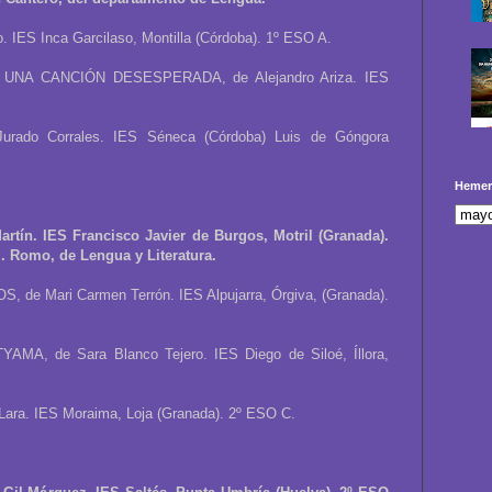
 IES Inca Garcilaso, Montilla (Córdoba). 1º ESO A.
NA CANCIÓN DESESPERADA, de Alejandro Ariza. IES
ado Corrales. IES Séneca (Córdoba) Luis de Góngora
Hemer
rtín. IES Francisco Javier de Burgos, Motril (Granada).
 Romo, de Lengua y Literatura.
e Mari Carmen Terrón. IES Alpujarra, Órgiva, (Granada).
, de Sara Blanco Tejero. IES Diego de Siloé, Íllora,
ara. IES Moraima, Loja (Granada). 2º ESO C.