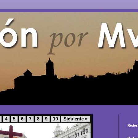
4
5
6
7
8
9
10
Siguiente »
Redes 