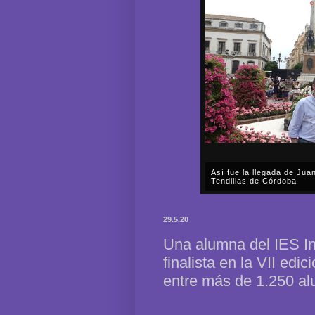
Así fue la llegada de Ju
Tendillas de Córdoba
En el mediodía del pasado 
en plena celebración en la 
29.5.20
acompañar, por segunda ocasi
Una alumna del IES In
finalista en la VII edic
entre más de 1.250 al