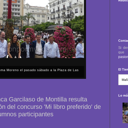
Redes 
Conta
Si de
qu
pasio
El Ti
anma Moreno el pasado sábado a la Plaza de Las
sábado, 2 de mayo, Día de la Comunidad de Madrid, y
capital cordobesa de las Cruces de Mayo, volvimos a
ón, al presidente de la Junta...
Lo más
ca Garcilaso de Montilla resulta
ión del concurso 'Mi libro preferido' de
umnos participantes