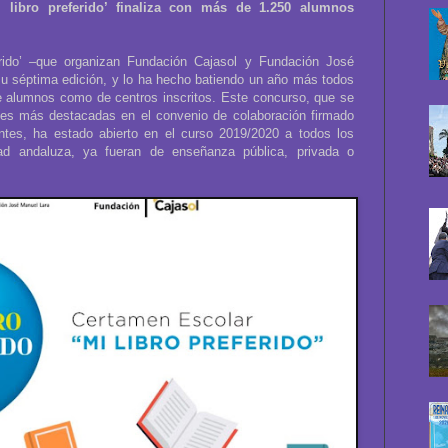
 libro preferido’ finaliza con más de 1.250 alumnos
erido’ –que organizan Fundación Cajasol y Fundación José
su séptima edición, y lo ha hecho batiendo un año más todos
de alumnos como de centros inscritos. Este concurso, que se
es más destacadas en el convenio de colaboración firmado
antes, ha estado abierto en el curso 2019/2020 a todos los
ad andaluza, ya fueran de enseñanza pública, privada o