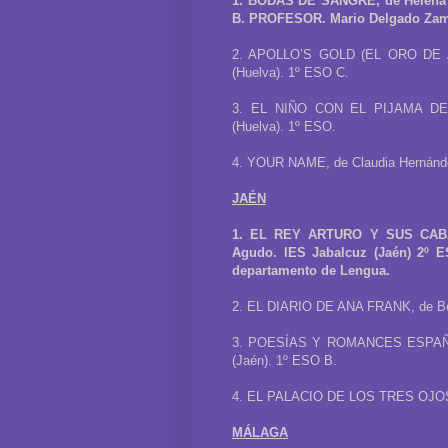
1. BODAS DE SANGRE, de Helena G
B. PROFESOR. Mario Delgado Zamor
2. APOLLO’S GOLD (EL ORO DE A
(Huelva). 1º ESO C.
3. EL NIÑO CON EL PIJAMA DE R
(Huelva). 1º ESO.
4. YOUR NAME, de Claudia Hernánde
JAÉN
1. EL REY ARTURO Y SUS CABA
Agudo. IES Jabalcuz (Jaén) 2º 
departamento de Lengua.
2. EL DIARIO DE ANA FRANK, de Beatr
3. POESÍAS Y ROMANCES ESPAÑOLES
(Jaén). 1º ESO B.
4. EL PALACIO DE LOS TRES OJOS, d
MÁLAGA