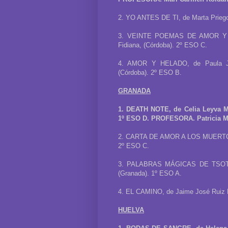
2. YO ANTES DE TI, de Marta Priego.
3. VEINTE POEMAS DE AMOR Y U
Fidiana, (Córdoba). 2º ESO C.
4. AMOR Y HELADO, de Paula Jur
(Córdoba). 2º ESO B.
GRANADA
1. DEATH NOTE, de Celia Leyva Ma
1º ESO D. PROFESORA. Patricia M.
2. CARTA DE AMOR A LOS MUERTOS, d
2º ESO C.
3. PALABRAS MÁGICAS DE TSOTYAMA
(Granada). 1º ESO A.
4. EL CAMINO, de Jaime José Ruiz L
HUELVA