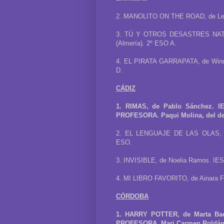
2. MANOLITO ON THE ROAD, de Leo M
3. TÚ Y OTROS DESASTRES NATUR
(Almería). 2º ESO A.
4. EL PIRATA GARRAPATA, de Windsc
D.
CÁDIZ
1. RIMAS, de Pablo Sánchez. IE
PROFESORA. Paqui Molina, del dep
2. EL LENGUAJE DE LAS OLAS, de 
ESO.
3. INVISIBLE, de Noelia Ramos. IES
4. MI LIBRO FAVORITO, de Ainara Fe
CÓRDOBA
1. HARRY POTTER, de Marta Baen
PROFESORA. Mari Carmen Roldán C